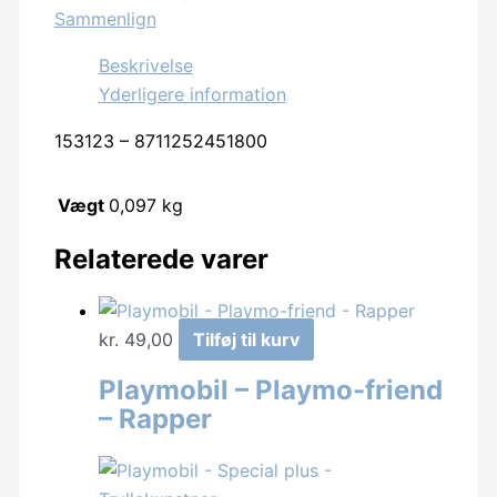
Sammenlign
antal
Beskrivelse
Yderligere information
153123 – 8711252451800
Vægt
0,097 kg
Relaterede varer
kr.
49,00
Tilføj til kurv
Playmobil – Playmo-friend
– Rapper