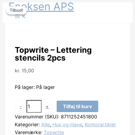
Lettering
Enoksen APS
Gå
stencils
Tilbud!
Tilbud!
til
2pcs
indholdet
antal
Topwrite – Lettering
stencils 2pcs
kr.
15,00
På lager:
På lager
Topwrite
-
+
Tilføj til kurv
-
Varenummer (SKU):
8711252451800
Lettering
Kategorier:
Alle
,
Hus og Have
,
Kontorartikler
stencils
Varemærke:
Topwrite
2pcs