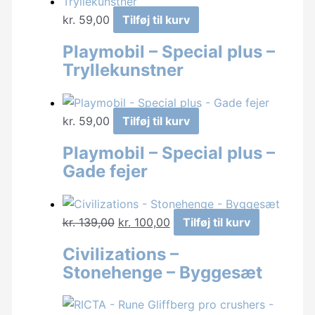
kr.
59,00
Tilføj til kurv
Playmobil – Special plus –
Tryllekunstner
kr.
59,00
Tilføj til kurv
Playmobil – Special plus –
Gade fejer
Den
Den
kr.
139,00
kr.
100,00
Tilføj til kurv
oprindelige
aktuelle
Civilizations –
pris
pris
Stonehenge – Byggesæt
var:
er:
kr. 139,00.
kr. 100,00.