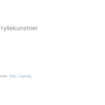
Tryllekunstner
rier:
Alle
,
Legetøj
,