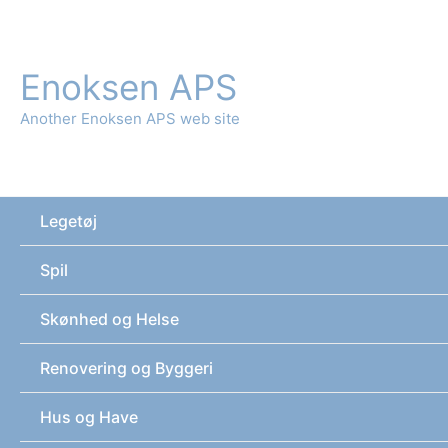
Gå
til
indholdet
Enoksen APS
Another Enoksen APS web site
Legetøj
Spil
Skønhed og Helse
Renovering og Byggeri
Hus og Have