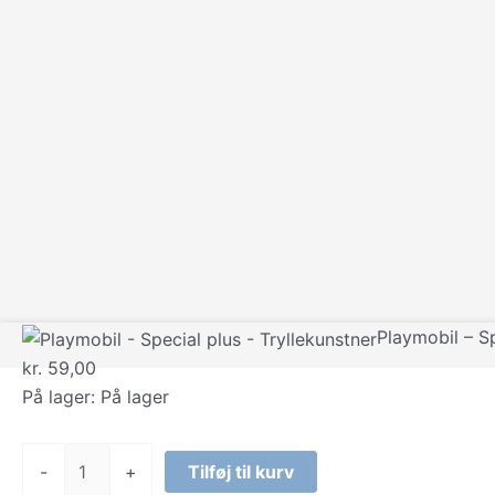
Playmobil – Sp
kr.
59,00
På lager:
På lager
Playmobil
-
+
Tilføj til kurv
-