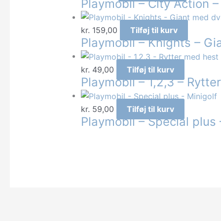
Playmobil – City Action 
kr.
159,00
Tilføj til kurv
Playmobil – Knights – G
kr.
49,00
Tilføj til kurv
Playmobil – 1,2,3 – Rytt
kr.
59,00
Tilføj til kurv
Playmobil – Special plus 