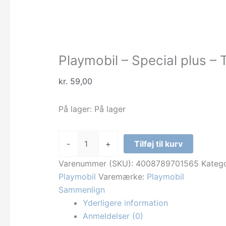
Playmobil – Special plus – 
kr.
59,00
På lager:
På lager
Playmobil
-
+
Tilføj til kurv
-
Special
Varenummer (SKU):
4008789701565
Katego
plus
Playmobil
Varemærke:
Playmobil
-
Sammenlign
Tryllekunstner
Yderligere information
antal
Anmeldelser (0)