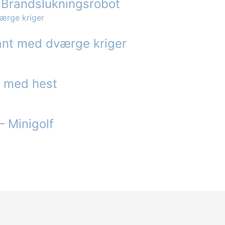
– Brandslukningsrobot
iant med dværge kriger
er med hest
– Minigolf