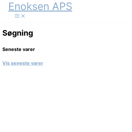
Enoksen APS
Gå
til
indholdet
Søgning
Seneste varer
Vis seneste varer