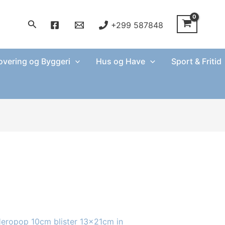
Søg
+299 587848
vering og Byggeri
Hus og Have
Sport & Fritid