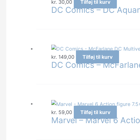
kr.
30,00
Tilføj til kurv
DC Comics – DC Aquam
kr.
149,00
Tilføj til kurv
DC Comics – McFarlan
kr.
59,00
Tilføj til kurv
Marvel – Marvel 6 Acti