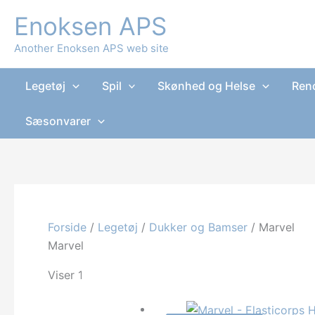
Gå
Enoksen APS
til
indholdet
Another Enoksen APS web site
Legetøj
Spil
Skønhed og Helse
Reno
Sæsonvarer
Forside
/
Legetøj
/
Dukker og Bamser
/ Marvel
Marvel
Sorteret
Viser 1–12 af 44 resultater
efter
seneste