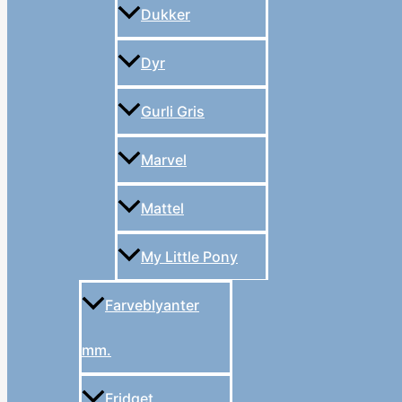
Dukker
Dyr
Gurli Gris
Marvel
Mattel
My Little Pony
Farveblyanter
mm.
Fridget