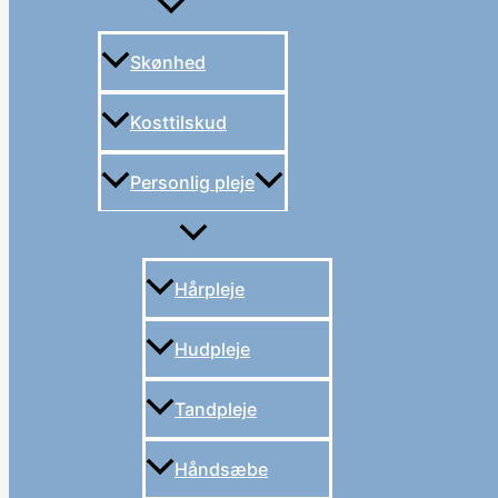
Skønhed
Kosttilskud
Personlig pleje
Hårpleje
Hudpleje
Tandpleje
Håndsæbe