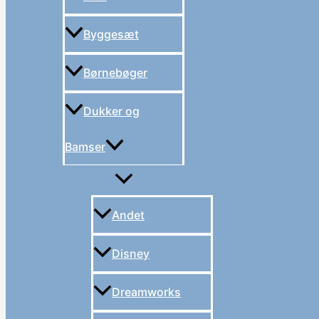
Byggesæt
Børnebøger
Dukker og
Bamser
Andet
Disney
Dreamworks