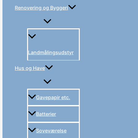
Renovering og Byggeri
Landmålingsudstyr
Hus og Have
Gavepapir etc.
Batterier
Soveværelse