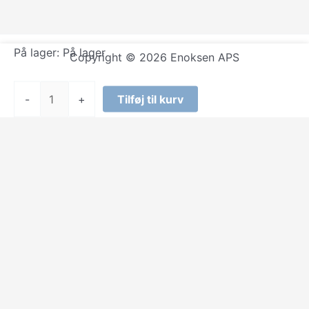
På lager:
På lager
Copyright © 2026 Enoksen APS
Luca
-
+
Tilføj til kurv
Ligtning
-
Cluster
Warm
White
1152Led
antal
Select at least 2 products
to compare
View comparison