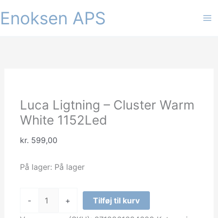
Gå
Enoksen APS
Tilbud!
Tilbud!
til
indholdet
Luca Ligtning – Cluster Warm
White 1152Led
kr.
599,00
På lager:
På lager
Luca
-
+
Tilføj til kurv
Ligtning