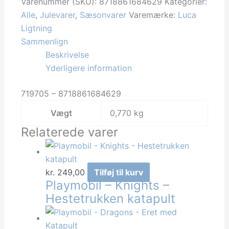
-
Varenummer (SKU):
8718861684629
Kategorier:
Cluster
Alle
,
Julevarer
,
Sæsonvarer
Varemærke:
Luca
Warm
Ligtning
White
Sammenlign
1152Led
Beskrivelse
antal
Yderligere information
719705 – 8718861684629
Vægt
0,770 kg
Relaterede varer
kr.
249,00
Tilføj til kurv
Playmobil – Knights –
Hestetrukken katapult