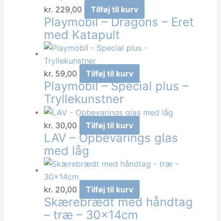
kr.
229,00
Tilføj til kurv
Playmobil – Dragons – Eret
med Katapult
kr.
59,00
Tilføj til kurv
Playmobil – Special plus –
Tryllekunstner
kr.
30,00
Tilføj til kurv
LAV – Opbevarings glas
med låg
kr.
20,00
Tilføj til kurv
Skærebrædt med håndtag
– træ – 30x14cm