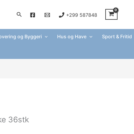
Søg
+299 587848
vering og Byggeri
Hus og Have
Sport & Fritid
ke 36stk