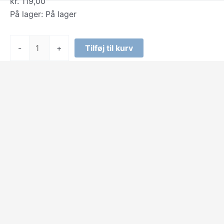
kr.
119,00
På lager:
På lager
Eddy
-
+
Tilføj til kurv
Toys
-
Pindsvineblokke
36stk
antal
Select at least 2 products
to compare
View comparison