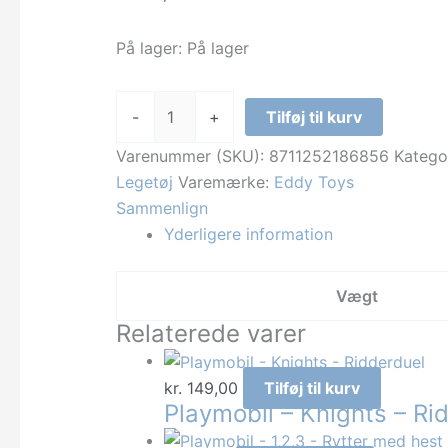
På lager:
På lager
Eddy
-
+
Tilføj til kurv
Toys
-
Varenummer (SKU):
8711252186856
Katego
Pindsvineblokke
Legetøj
Varemærke:
Eddy Toys
36stk
Sammenlign
antal
Yderligere information
Vægt
Relaterede varer
kr.
149,00
Tilføj til kurv
Playmobil – Knights – Ri