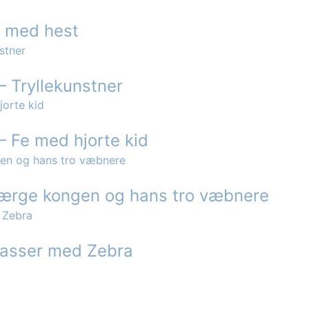
er med hest
– Tryllekunstner
– Fe med hjorte kid
værge kongen og hans tro væbnere
epasser med Zebra