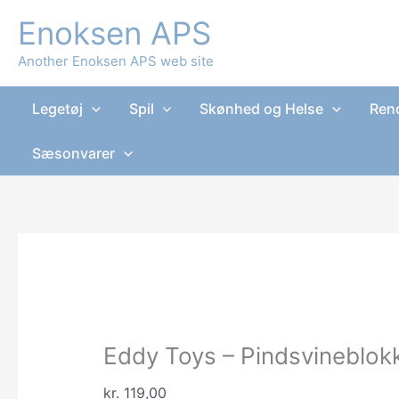
Gå
Enoksen APS
til
indholdet
Another Enoksen APS web site
Legetøj
Spil
Skønhed og Helse
Reno
Sæsonvarer
Eddy Toys – Pindsvineblok
kr.
119,00