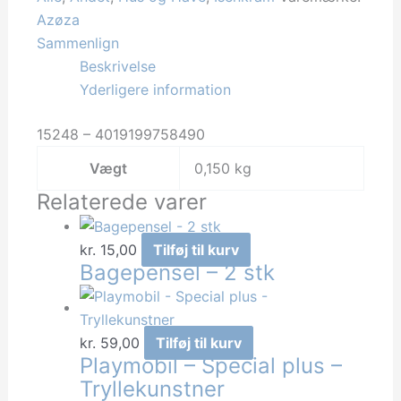
antal
Azøza
Sammenlign
Beskrivelse
Yderligere information
15248 – 4019199758490
Vægt
0,150 kg
Relaterede varer
kr.
15,00
Tilføj til kurv
Bagepensel – 2 stk
kr.
59,00
Tilføj til kurv
Playmobil – Special plus –
Tryllekunstner