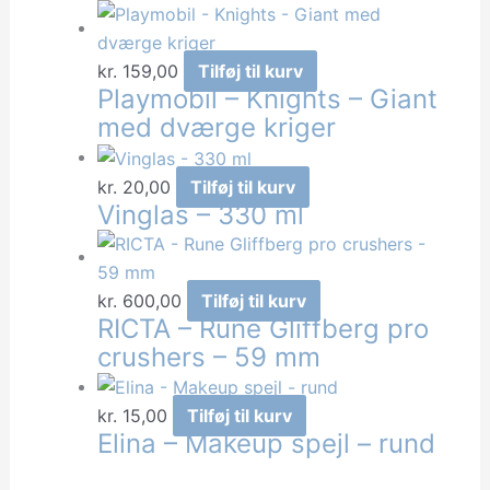
kr.
159,00
Tilføj til kurv
Playmobil – Knights – Giant
med dværge kriger
kr.
20,00
Tilføj til kurv
Vinglas – 330 ml
kr.
600,00
Tilføj til kurv
RICTA – Rune Gliffberg pro
crushers – 59 mm
kr.
15,00
Tilføj til kurv
Elina – Makeup spejl – rund