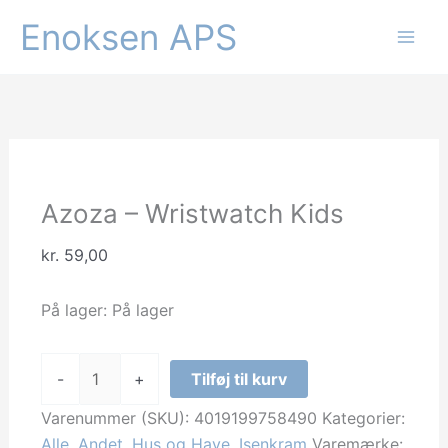
Gå
Enoksen APS
til
indholdet
Azoza – Wristwatch Kids
kr.
59,00
På lager:
På lager
Azoza
-
+
Tilføj til kurv
-
Wristwatch
Varenummer (SKU):
4019199758490
Kategorier:
Kids
Alle
,
Andet
,
Hus og Have
,
Isenkram
Varemærke: