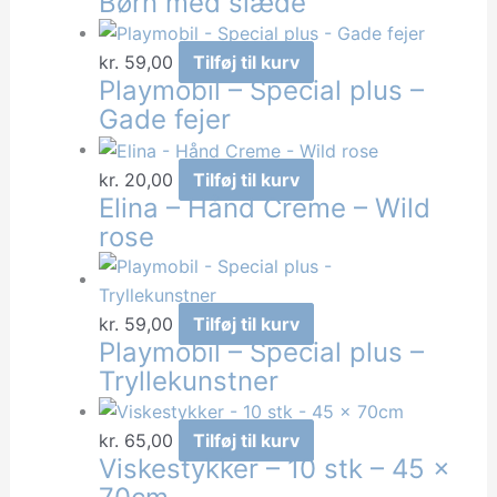
Børn med slæde
kr.
59,00
Tilføj til kurv
Playmobil – Special plus –
Gade fejer
kr.
20,00
Tilføj til kurv
Elina – Hånd Creme – Wild
rose
kr.
59,00
Tilføj til kurv
Playmobil – Special plus –
Tryllekunstner
kr.
65,00
Tilføj til kurv
Viskestykker – 10 stk – 45 x