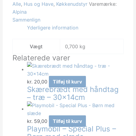
Alle
,
Hus og Have
,
Køkkenudstyr
Varemærke:
Stempel
Alpina
kande
Sammenlign
1000ml
Yderligere information
antal
Vægt
0,700 kg
Relaterede varer
kr.
20,00
Tilføj til kurv
Skærebrædt med håndtag
– træ – 30x14cm
kr.
59,00
Tilføj til kurv
Playmobil – Special Plus –