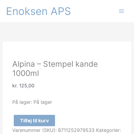
Gå
Enoksen APS
til
indholdet
Alpina – Stempel kande
1000ml
kr.
125,00
På lager:
På lager
Tilføj til kurv
Alpina
Varenummer (SKU):
8711252979533
Kategorier:
-