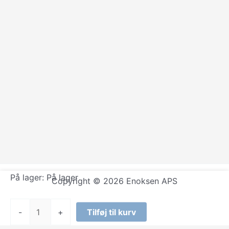
På lager:
På lager
Copyright © 2026 Enoksen APS
Gavepapir
-
+
Tilføj til kurv
rulle