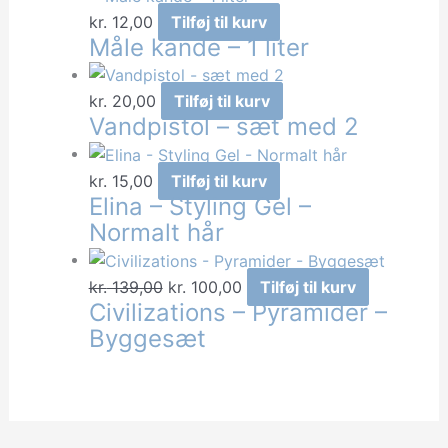
kr.
12,00
Tilføj til kurv
Måle kande – 1 liter
kr.
20,00
Tilføj til kurv
Vandpistol – sæt med 2
kr.
15,00
Tilføj til kurv
Elina – Styling Gel –
Normalt hår
Den
Den
kr.
139,00
kr.
100,00
Tilføj til kurv
Civilizations – Pyramider –
oprindelige
aktuelle
Byggesæt
pris
pris
var:
er:
kr. 139,00.
kr. 100,00.