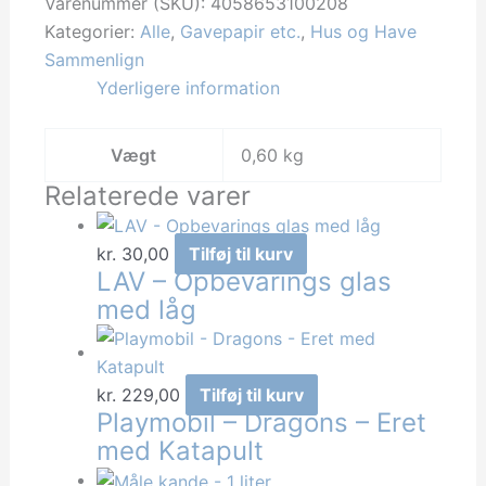
2m
Varenummer (SKU):
4058653100208
x
Kategorier:
Alle
,
Gavepapir etc.
,
Hus og Have
70cm
Sammenlign
Disney
Yderligere information
motiver
antal
Vægt
0,60 kg
Relaterede varer
kr.
30,00
Tilføj til kurv
LAV – Opbevarings glas
med låg
kr.
229,00
Tilføj til kurv
Playmobil – Dragons – Eret
med Katapult