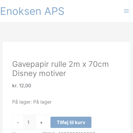
Gå
Enoksen APS
Tilbud!
Tilbud!
til
indholdet
Gavepapir rulle 2m x 70cm
Disney motiver
kr.
12,00
På lager:
På lager
Gavepapir
-
+
Tilføj til kurv
rulle