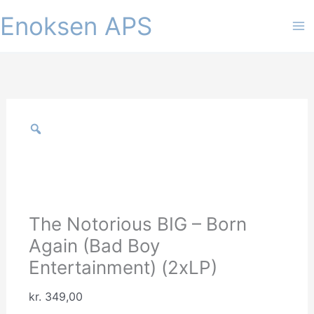
Gå
Enoksen APS
til
indholdet
The Notorious BIG – Born
Again (Bad Boy
Entertainment) (2xLP)
kr.
349,00