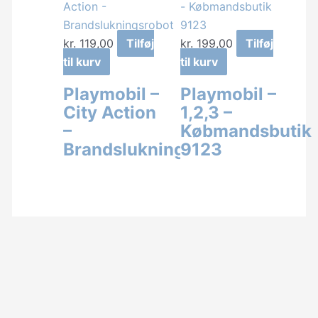
kr.
119,00
Tilføj
kr.
199,00
Tilføj
til kurv
til kurv
Playmobil –
Playmobil –
City Action
1,2,3 –
–
Købmandsbutik
Brandslukningsrobot
9123