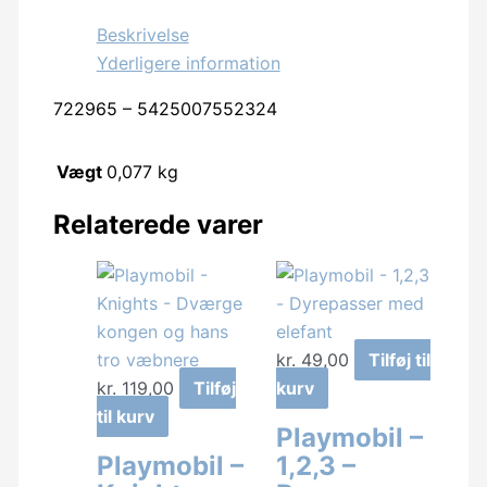
Beskrivelse
Yderligere information
722965 – 5425007552324
Vægt
0,077 kg
Relaterede varer
kr.
49,00
Tilføj til
kr.
119,00
Tilføj
kurv
til kurv
Playmobil –
Playmobil –
1,2,3 –