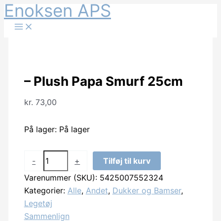
Enoksen APS
Gå
til
indholdet
– Plush Papa Smurf 25cm
kr.
73,00
På lager:
På lager
-
-
+
Tilføj til kurv
Plush
Varenummer (SKU):
5425007552324
Papa
Kategorier:
Alle
,
Andet
,
Dukker og Bamser
,
Smurf
Legetøj
25cm
Sammenlign
antal