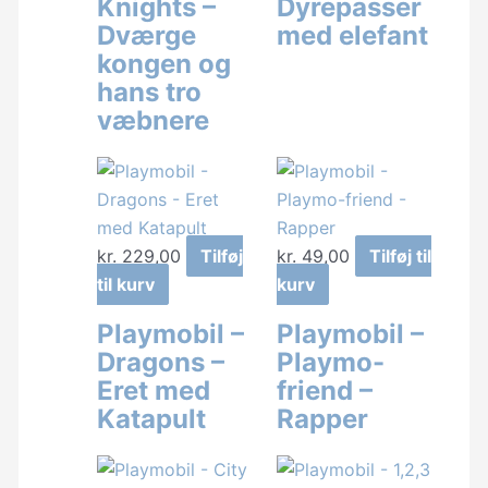
Knights –
Dyrepasser
Dværge
med elefant
kongen og
hans tro
væbnere
kr.
229,00
Tilføj
kr.
49,00
Tilføj til
til kurv
kurv
Playmobil –
Playmobil –
Dragons –
Playmo-
Eret med
friend –
Katapult
Rapper