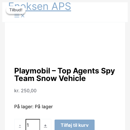
Enoksen APS
Gå
Tilbud!
Tilbud!
til
indholdet
Playmobil – Top Agents Spy
Team Snow Vehicle
kr.
250,00
På lager:
På lager
Playmobil
-
+
Tilføj til kurv
-