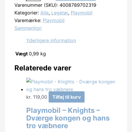
Varenummer (SKU):
4008789702319
Top
Kategorier:
Alle
,
Legetøj
,
Playmobil
Agents
Varemærke:
Playmobil
Spy
Sammenlign
Team
Snow
Yderligere information
Vehicle
antal
Vægt
0,99 kg
Relaterede varer
kr.
119,00
Tilføj til kurv
Playmobil – Knights –
Dværge kongen og hans
tro væbnere