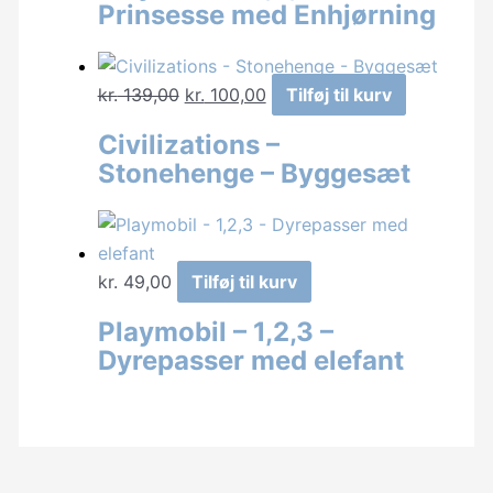
Prinsesse med Enhjørning
Den
Den
kr.
139,00
kr.
100,00
Tilføj til kurv
oprindelige
aktuelle
Civilizations –
pris
pris
Stonehenge – Byggesæt
var:
er:
kr. 139,00.
kr. 100,00.
kr.
49,00
Tilføj til kurv
Playmobil – 1,2,3 –
Dyrepasser med elefant