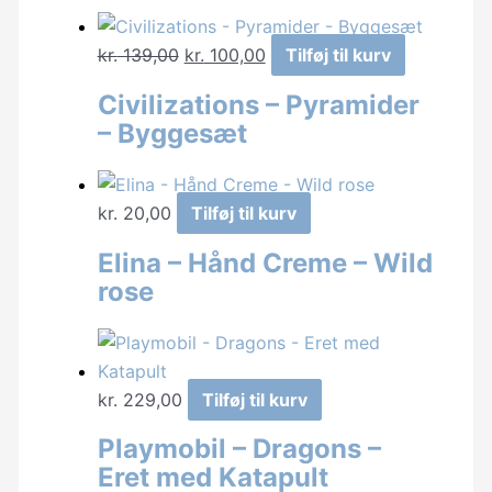
Den
Den
kr.
139,00
kr.
100,00
Tilføj til kurv
oprindelige
aktuelle
Civilizations – Pyramider
pris
pris
– Byggesæt
var:
er:
kr. 139,00.
kr. 100,00.
kr.
20,00
Tilføj til kurv
Elina – Hånd Creme – Wild
rose
kr.
229,00
Tilføj til kurv
Playmobil – Dragons –
Eret med Katapult