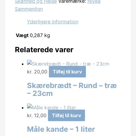
Skønhed og Helse
Varemærke:
Nivea
250ml
Sammenlign
Sensitive
Power
Yderligere information
antal
Vægt
0,287 kg
Relaterede varer
kr.
20,00
Tilføj til kurv
Skærebrædt – Rund – træ
– 23cm
kr.
12,00
Tilføj til kurv
Måle kande – 1 liter