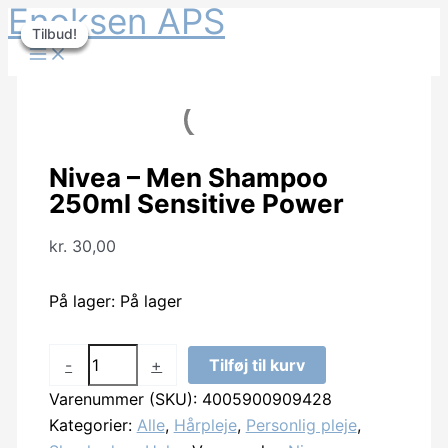
Enoksen APS
Gå
Tilbud!
Tilbud!
Tilbud!
Tilbud!
til
indholdet
Nivea – Men Shampoo
250ml Sensitive Power
kr.
30,00
På lager:
På lager
Nivea
-
+
Tilføj til kurv
-
Varenummer (SKU):
4005900909428
Men
Kategorier:
Alle
,
Hårpleje
,
Personlig pleje
,
Shampoo