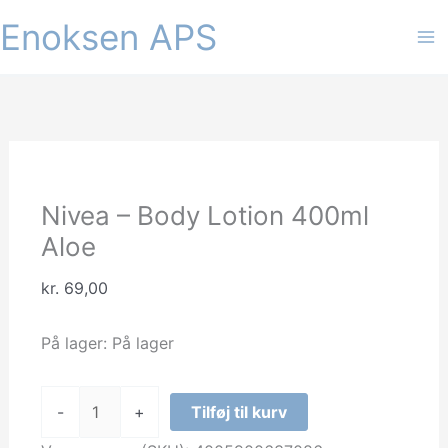
Gå
Enoksen APS
Tilbud!
Tilbud!
Tilbud!
Tilbud!
Tilbud!
Tilbud!
til
indholdet
Nivea – Body Lotion 400ml
Aloe
kr.
69,00
På lager:
På lager
Nivea
-
+
Tilføj til kurv
-