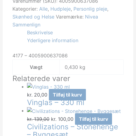
Body
Varenummer (SKU):
4005900637086
Lotion
Kategorier:
Alle
,
Hudpleje
,
Personlig pleje
,
400ml
Skønhed og Helse
Varemærke:
Nivea
Aloe
Sammenlign
antal
Beskrivelse
Yderligere information
4177 – 4005900637086
Vægt
0,430 kg
Relaterede varer
kr.
20,00
Tilføj til kurv
Vinglas – 330 ml
Den
Den
kr.
139,00
kr.
100,00
Tilføj til kurv
Civilizations – Stonehenge
oprindelige
aktuelle
– Byggesæt
pris
pris