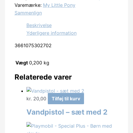
Varemærke:
My Little Pony
Neglelak
Sammenlign
polish
-
Beskrivelse
9ml
Yderligere information
-
3661075302702
3
farver
vandbaseret
Vægt
0,200 kg
antal
Relaterede varer
kr.
20,00
Tilføj til kurv
Vandpistol – sæt med 2