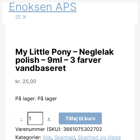
Enoksen APS
Gå
til
indholdet
My Little Pony – Neglelak
polish – 9ml – 3 farver
vandbaseret
kr.
25,00
På lager:
På lager
My
-
+
Tilføj til kurv
Little
Varenummer (SKU):
3661075302702
Pony
Kategorier:
Alle
,
Skønhed
,
Skønhed og Helse
-