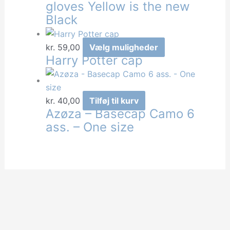
gloves Yellow is the new
Black
Dette
kr.
59,00
Vælg muligheder
Harry Potter cap
vare
har
flere
varianter.
kr.
40,00
Tilføj til kurv
Azøza – Basecap Camo 6
Mulighederne
ass. – One size
kan
vælges
på
varesiden