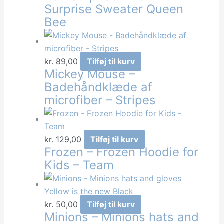
Surprise Sweater Queen
har
Bee
flere
varianter.
Mulighederne
kan
kr.
89,00
Tilføj til kurv
Mickey Mouse –
vælges
Badehåndklæde af
på
microfiber – Stripes
varesiden
kr.
129,00
Tilføj til kurv
Frozen – Frozen Hoodie for
Kids – Team
kr.
50,00
Tilføj til kurv
Minions – Minions hats and