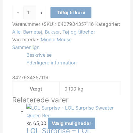
Minnie
-
+
Tilføj til kurv
Mouse
-
Varenummer (SKU):
8427934357116
Kategorier:
Minnie
Alle
,
Børnetøj
,
Bukser
,
Tøj og tilbehør
Mouse
Varemærke:
Minnie Mouse
Legging
Sammenlign
-
Beskrivelse
&
Yderligere information
Mickey
8427934357116
antal
Vægt
0,100 kg
Relaterede varer
Dette
kr.
65,00
Vælg muligheder
LOL Surprise – LOL
vare