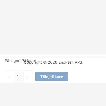
På lager:
På lager
Copyright © 2026 Enoksen APS
Minnie
-
+
Tilføj til kurv
Mouse
-
Minnie
Mouse
Legging