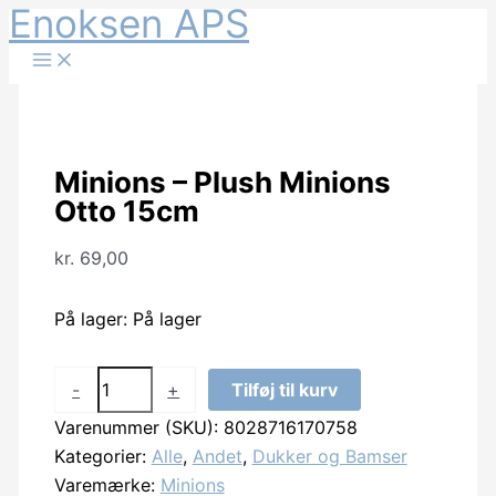
Enoksen APS
Gå
til
indholdet
Minions – Plush Minions
Otto 15cm
kr.
69,00
På lager:
På lager
Minions
-
+
Tilføj til kurv
-
Varenummer (SKU):
8028716170758
Plush
Kategorier:
Alle
,
Andet
,
Dukker og Bamser
Minions
Varemærke:
Minions
Otto