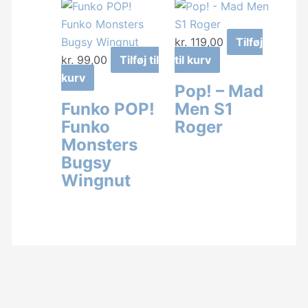
kr.
119,00
Tilføj
kr.
99,00
Tilføj til
til kurv
kurv
Pop! – Mad
Funko POP!
Men S1
Funko
Roger
Monsters
Bugsy
Wingnut