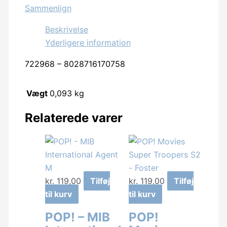
Sammenlign
15cm
antal
Beskrivelse
Yderligere information
722968 – 8028716170758
Vægt
0,093 kg
Relaterede varer
kr.
119,00
Tilføj
kr.
119,00
Tilføj
til kurv
til kurv
POP! – MIB
POP!