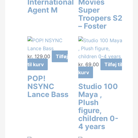
International
Movies
Agent M
Super
Troopers S2
– Foster
kr.
129,00
Tilføj
til kurv
kr.
69,00
Tilføj til
kurv
POP!
NSYNC
Studio 100
Lance Bass
Maya ,
Plush
figure,
children 0-
4 years