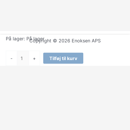
På lager:
På lager
Copyright © 2026 Enoksen APS
Masterdarts
-
+
Tilføj til kurv
-
Dartboard
Starter
Set
45.8x45.8cm
antal
Select at least 2 products
to compare