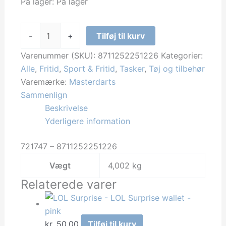
På lager:
På lager
Masterdarts
-
+
Tilføj til kurv
-
Dartboard
Varenummer (SKU):
8711252251226
Kategorier:
Starter
Alle
,
Fritid
,
Sport & Fritid
,
Tasker
,
Tøj og tilbehør
Set
Varemærke:
Masterdarts
45.8x45.8cm
Sammenlign
antal
Beskrivelse
Yderligere information
721747 – 8711252251226
Vægt
4,002 kg
Relaterede varer
kr.
50,00
Tilføj til kurv