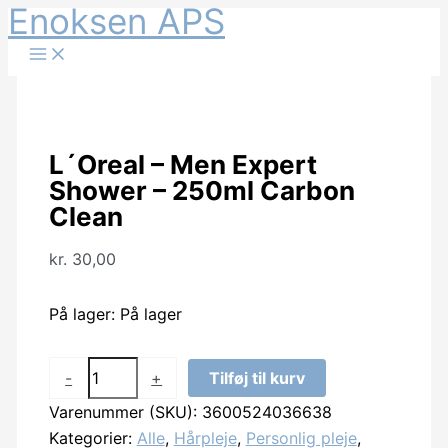
Enoksen APS
Gå
til
indholdet
L´Oreal – Men Expert
Shower – 250ml Carbon
Clean
kr.
30,00
På lager:
På lager
L
-
+
Tilføj til kurv
´Oreal
Varenummer (SKU):
3600524036638
-
Kategorier:
Alle
,
Hårpleje
,
Personlig pleje
,
Men