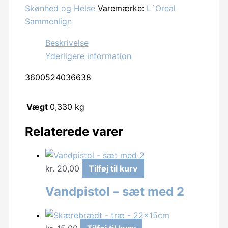
Skønhed og Helse
Varemærke:
L´Oreal
Expert
Sammenlign
Shower
-
Beskrivelse
250ml
Yderligere information
Carbon
3600524036638
Clean
antal
Vægt
0,330 kg
Relaterede varer
kr.
20,00
Tilføj til kurv
Vandpistol – sæt med 2