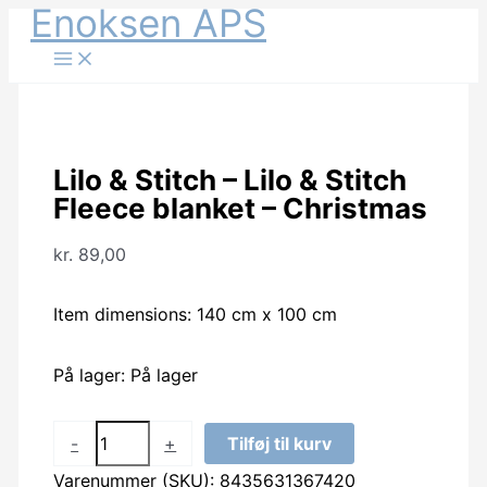
Enoksen APS
Gå
til
indholdet
Lilo & Stitch – Lilo & Stitch
Fleece blanket – Christmas
kr.
89,00
Item dimensions: 140 cm x 100 cm
På lager:
På lager
Lilo
-
+
Tilføj til kurv
&
Varenummer (SKU):
8435631367420