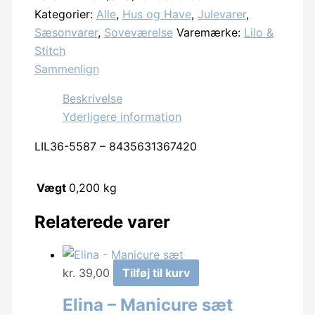
Stitch
Kategorier:
Alle
,
Hus og Have
,
Julevarer
,
-
Sæsonvarer
,
Soveværelse
Varemærke:
Lilo &
Lilo
Stitch
&
Sammenlign
Stitch
Fleece
Beskrivelse
blanket
Yderligere information
-
LIL36-5587 – 8435631367420
Christmas
antal
Vægt
0,200 kg
Relaterede varer
kr.
39,00
Tilføj til kurv
Elina – Manicure sæt