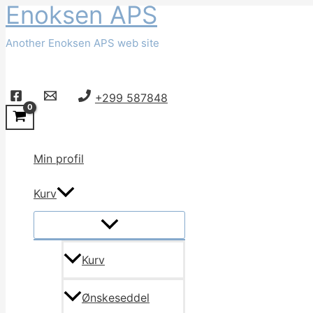
Enoksen APS
Gå
til
Another Enoksen APS web site
indholdet
Søg
+299 587848
Min profil
Kurv
Kurv
Ønskeseddel