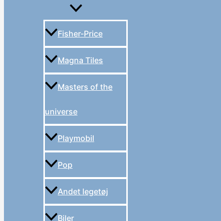
Fisher-Price
Magna Tiles
Masters of the
universe
Playmobil
Pop
Andet legetøj
Biler