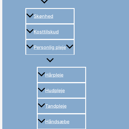
Skønhed
Kosttilskud
Personlig pleje
Hårpleje
Hudpleje
Tandpleje
Håndsæbe