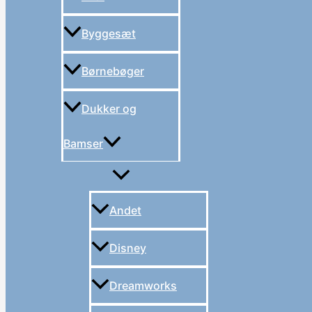
Byggesæt
Børnebøger
Dukker og
Bamser
Andet
Disney
Dreamworks