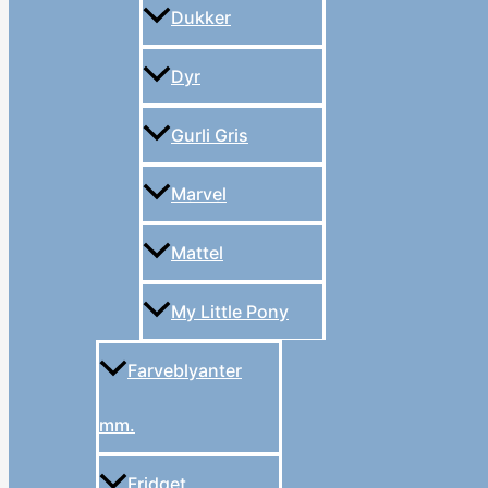
Dukker
Dyr
Gurli Gris
Marvel
Mattel
My Little Pony
Farveblyanter
mm.
Fridget