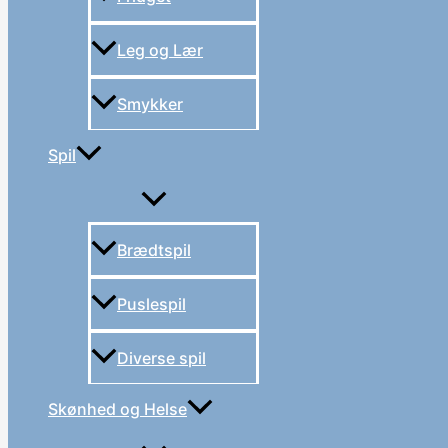
Leg og Lær
Smykker
Spil
Brædtspil
Puslespil
Diverse spil
Skønhed og Helse