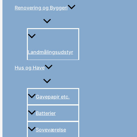
Renovering og Byggeri
Landmålingsudstyr
Hus og Have
Gavepapir etc.
Batterier
Soveværelse