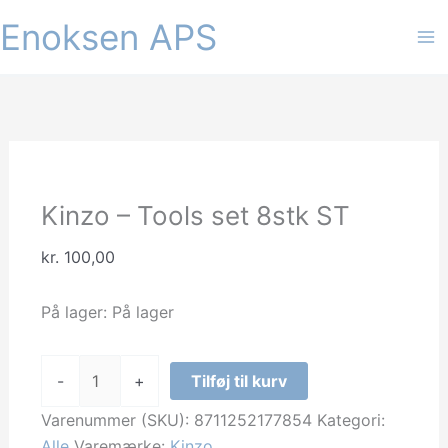
Gå
Enoksen APS
til
indholdet
Kinzo – Tools set 8stk ST
kr.
100,00
På lager:
På lager
Kinzo
-
+
Tilføj til kurv
-
Tools
Varenummer (SKU):
8711252177854
Kategori:
set
Alle
Varemærke:
Kinzo