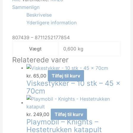
8stk
Sammenlign
ST
Beskrivelse
antal
Yderligere information
807439 – 8711252177854
Vægt
0,600 kg
Relaterede varer
kr.
65,00
Tilføj til kurv
Viskestykker – 10 stk – 45 x
70cm
kr.
249,00
Tilføj til kurv
Playmobil – Knights –
Hestetrukken katapult