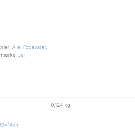
rier:
Alle
,
Fødevarer
,
emærke:
Ja!
0,124 kg