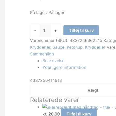
På lager:
På lager
Ja!
-
+
Tilføj til kurv
-
basil,
Varenummer (SKU):
4337256662215
Katego
15g
Krydderier
,
Sauce, Ketchup, Krydderier
Var
jar
Sammenlign
antal
Beskrivelse
Yderligere information
4337256414913
Vægt
Relaterede varer
kr.
20,00
Tilføj til kurv