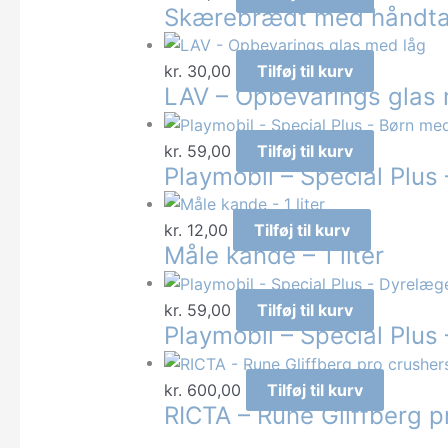
Skærebrædt med håndta
kr.
30,00
Tilføj til kurv
LAV – Opbevarings glas
kr.
59,00
Tilføj til kurv
Playmobil – Special Plu
kr.
12,00
Tilføj til kurv
Måle kande – 1 liter
kr.
59,00
Tilføj til kurv
Playmobil – Special Plus
kr.
600,00
Tilføj til kurv
RICTA – Rune Gliffberg 