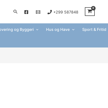
Søg
+299 587848
vering og Byggeri
Hus og Have
Sport & Fritid