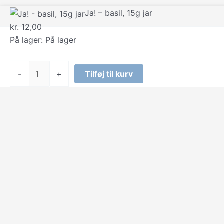
Ja! – basil, 15g jar
kr.
12,00
På lager:
På lager
Ja!
-
+
Tilføj til kurv
-
basil,
15g
jar
antal
Select at least 2 products
to compare