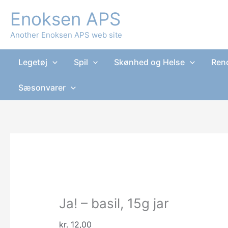
Gå
Enoksen APS
til
indholdet
Another Enoksen APS web site
Legetøj
Spil
Skønhed og Helse
Reno
Sæsonvarer
Ja! – basil, 15g jar
kr.
12,00