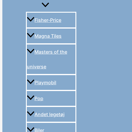
Fisher-Price
Magna Tiles
Masters of the
universe
Playmobil
Pop
Andet legetøj
Biler