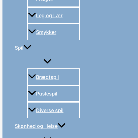
Leg og Lær
Smykker
Spil
Brædtspil
Puslespil
Diverse spil
Skønhed og Helse