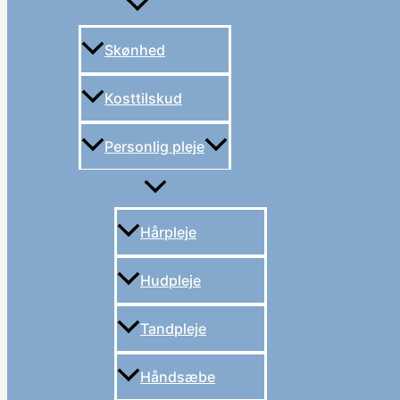
Skønhed
Kosttilskud
Personlig pleje
Hårpleje
Hudpleje
Tandpleje
Håndsæbe