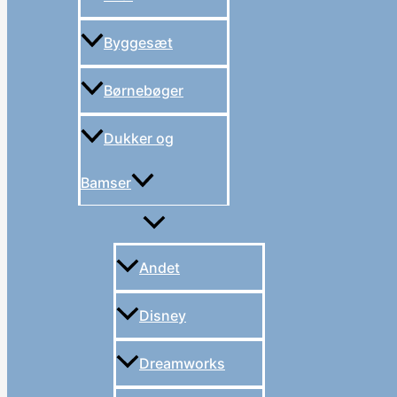
Byggesæt
Børnebøger
Dukker og
Bamser
Andet
Disney
Dreamworks