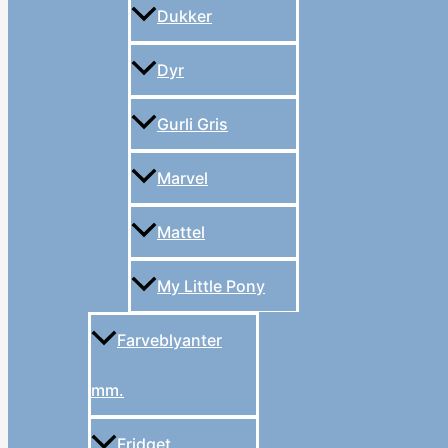
Dukker
Dyr
Gurli Gris
Marvel
Mattel
My Little Pony
Farveblyanter
mm.
Fridget