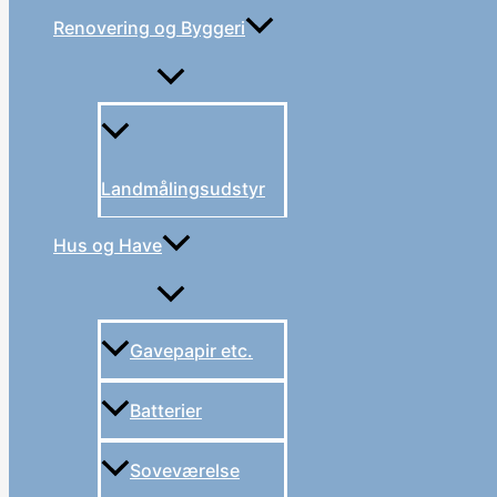
Renovering og Byggeri
Landmålingsudstyr
Hus og Have
Gavepapir etc.
Batterier
Soveværelse