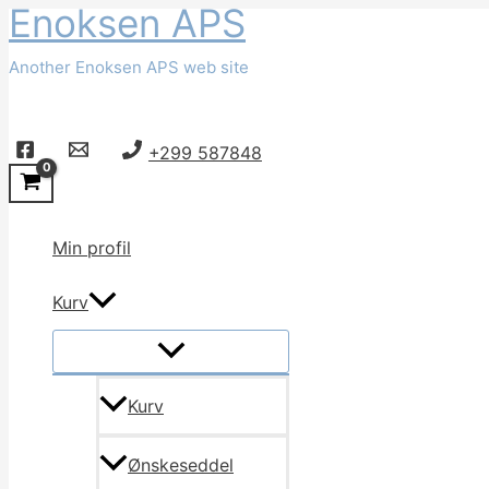
Enoksen APS
Gå
til
Another Enoksen APS web site
indholdet
Søg
+299 587848
Min profil
Kurv
Kurv
Ønskeseddel