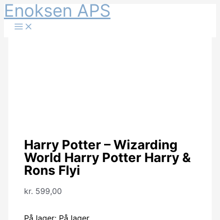
Enoksen APS
Gå
til
indholdet
Harry Potter – Wizarding
World Harry Potter Harry &
Rons Flyi
kr.
599,00
På lager:
På lager