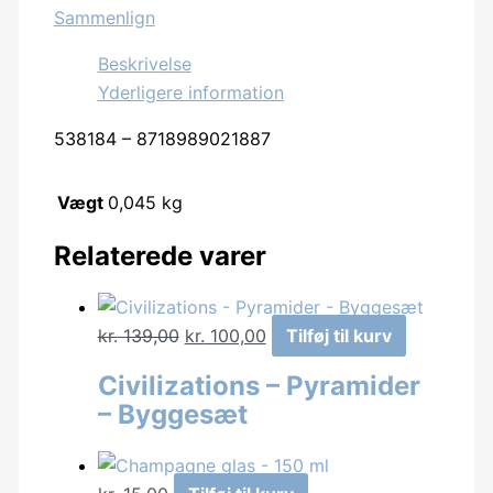
Sammenlign
antal
Beskrivelse
Yderligere information
538184 – 8718989021887
Vægt
0,045 kg
Relaterede varer
Den
Den
kr.
139,00
kr.
100,00
Tilføj til kurv
oprindelige
aktuelle
Civilizations – Pyramider
pris
pris
– Byggesæt
var:
er:
kr. 139,00.
kr. 100,00.