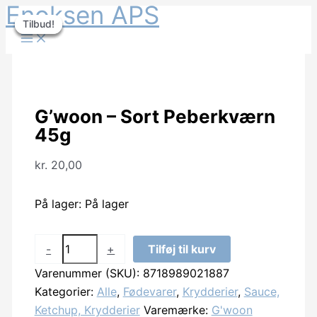
Enoksen APS
Gå
Tilbud!
Tilbud!
Tilbud!
Tilbud!
til
indholdet
G’woon – Sort Peberkværn
45g
kr.
20,00
På lager:
På lager
G'woon
-
+
Tilføj til kurv
-
Varenummer (SKU):
8718989021887
Sort
Kategorier:
Alle
,
Fødevarer
,
Krydderier
,
Sauce,
Peberkværn
Ketchup, Krydderier
Varemærke:
G'woon
45g