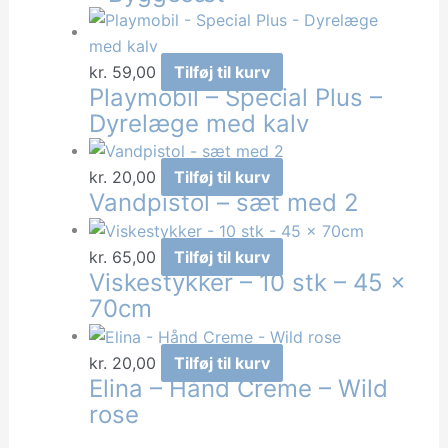
var:
er:
kr. 139,00.
kr. 100,00.
kr.
59,00
Tilføj til kurv
Playmobil – Special Plus –
Dyrelæge med kalv
kr.
20,00
Tilføj til kurv
Vandpistol – sæt med 2
kr.
65,00
Tilføj til kurv
Viskestykker – 10 stk – 45 x
70cm
kr.
20,00
Tilføj til kurv
Elina – Hånd Creme – Wild
rose