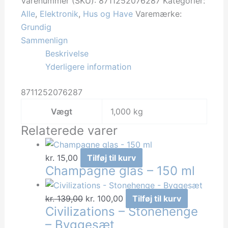
Varenummer (SKU):
8711252076287
Kategorier:
Care
Alle
,
Elektronik
,
Hus og Have
Varemærke:
Electric
Grundig
AB
Sammenlign
antal
Beskrivelse
Yderligere information
8711252076287
Vægt
1,000 kg
Relaterede varer
kr.
15,00
Tilføj til kurv
Champagne glas – 150 ml
Den
Den
kr.
139,00
kr.
100,00
Tilføj til kurv
Civilizations – Stonehenge
oprindelige
aktuelle
– Byggesæt
pris
pris