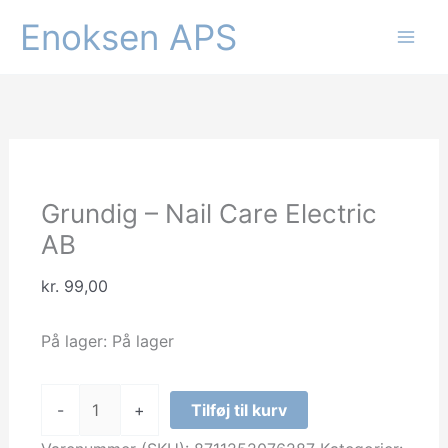
Gå
Enoksen APS
Tilbud!
Tilbud!
til
indholdet
Grundig – Nail Care Electric
AB
kr.
99,00
På lager:
På lager
Grundig
-
+
Tilføj til kurv
-
Nail