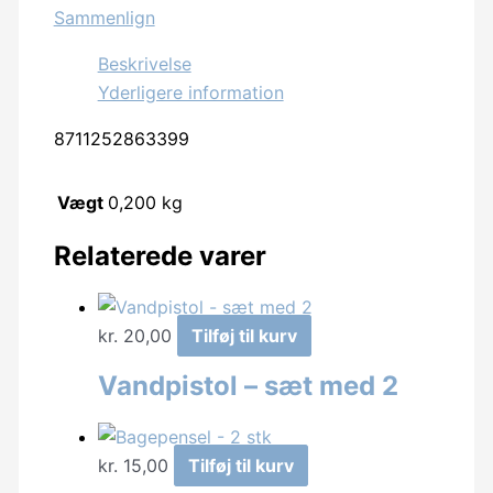
Sammenlign
micro
usb
Beskrivelse
antal
Yderligere information
8711252863399
Vægt
0,200 kg
Relaterede varer
kr.
20,00
Tilføj til kurv
Vandpistol – sæt med 2
kr.
15,00
Tilføj til kurv