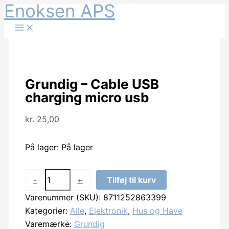
Enoksen APS
Gå
til
indholdet
Grundig – Cable USB
charging micro usb
kr.
25,00
På lager:
På lager
Grundig
-
+
Tilføj til kurv
-
Varenummer (SKU):
8711252863399
Cable
Kategorier:
Alle
,
Elektronik
,
Hus og Have
USB
Varemærke:
Grundig
charging