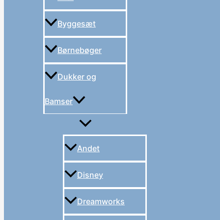
Byggesæt
Børnebøger
Dukker og
Bamser
Andet
Disney
Dreamworks