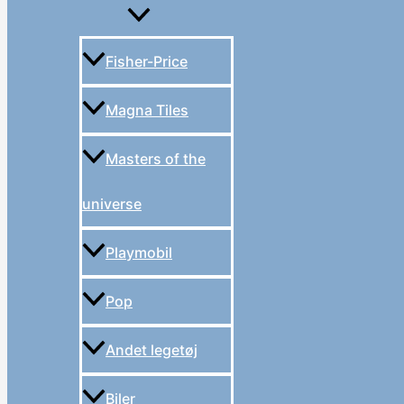
Fisher-Price
Magna Tiles
Masters of the
universe
Playmobil
Pop
Andet legetøj
Biler