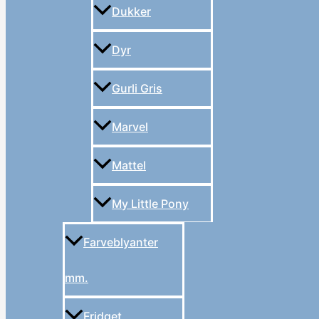
Dukker
Dyr
Gurli Gris
Marvel
Mattel
My Little Pony
Farveblyanter
mm.
Fridget