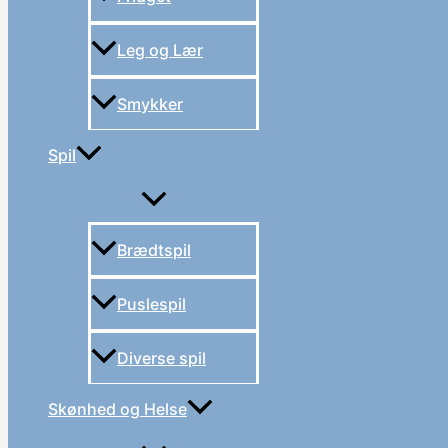
Leg og Lær
Smykker
Spil
Brædtspil
Puslespil
Diverse spil
Skønhed og Helse