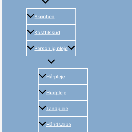
Skønhed
Kosttilskud
Personlig pleje
Hårpleje
Hudpleje
Tandpleje
Håndsæbe