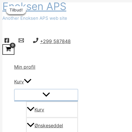
Enoksen APS
Gå
Tilbud!
Tilbud!
Tilbud!
Tilbud!
til
Another Enoksen APS web site
indholdet
Søg
+299 587848
Min profil
Kurv
Kurv
Ønskeseddel