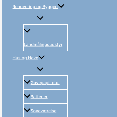
Renovering og Byggeri
Landmålingsudstyr
Hus og Have
Gavepapir etc.
Batterier
Soveværelse