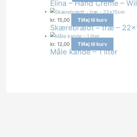
Elina – Hånd Creme – Wi
kr.
15,00
Tilføj til kurv
Skærebrædt – træ – 22
kr.
12,00
Tilføj til kurv
Måle kande – 1 liter