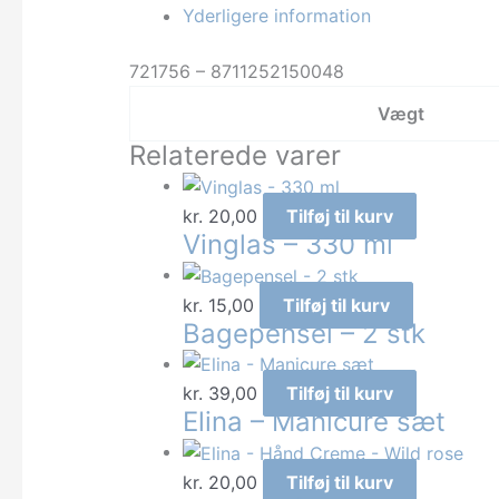
for
Yderligere information
Kids
721756 – 8711252150048
antal
Vægt
Relaterede varer
kr.
20,00
Tilføj til kurv
Vinglas – 330 ml
kr.
15,00
Tilføj til kurv
Bagepensel – 2 stk
kr.
39,00
Tilføj til kurv
Elina – Manicure sæt
kr.
20,00
Tilføj til kurv