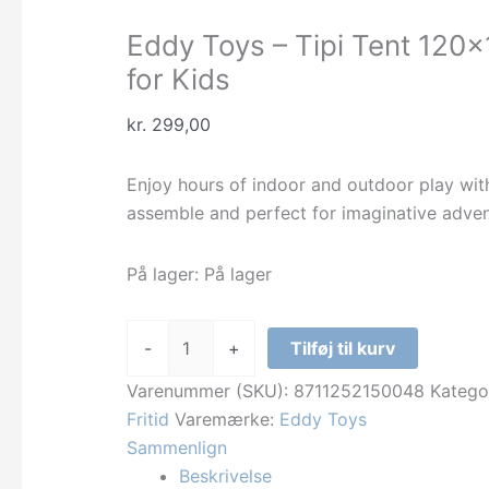
Eddy Toys – Tipi Tent 12
for Kids
kr.
299,00
Enjoy hours of indoor and outdoor play with 
assemble and perfect for imaginative adven
På lager:
På lager
Eddy
-
+
Tilføj til kurv
Toys
-
Varenummer (SKU):
8711252150048
Katego
Tipi
Fritid
Varemærke:
Eddy Toys
Tent
Sammenlign
120x120x150cm
Beskrivelse