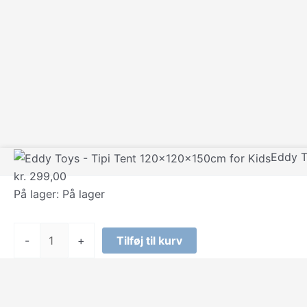
Eddy T
kr.
299,00
På lager:
På lager
Eddy
-
+
Tilføj til kurv
Toys
-
Tipi
Tent