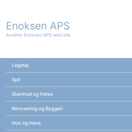
Gå
til
indholdet
Enoksen APS
Another Enoksen APS web site
Legetøj
Spil
Skønhed og Helse
Renovering og Byggeri
Hus og Have