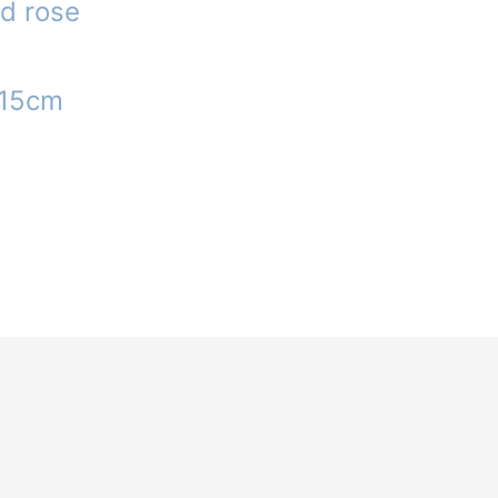
ld rose
x15cm