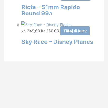
oprindelige
aktuelle
kan
Ricta – 51mm Rapido
pris
pris
vælges
Round 99a
var:
er:
på
kr. 349,00.
kr. 249,00.
varesiden
Den
Den
kr.
249,00
kr.
150,00
Tilføj til kurv
oprindelige
aktuelle
Sky Race – Disney Planes
pris
pris
var:
er:
kr. 249,00.
kr. 150,00.