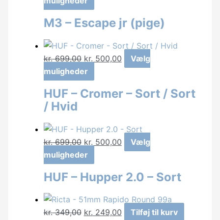
muligheder
pris
vare
pris
M3 – Escape jr (pige)
var:
har
er:
kr. 1.495,00.
flere
kr. 500,00.
varianter.
Den
Den
kr.
699,00
kr.
500,00
Vælg
Mulighederne
oprindelige
Dette
aktuelle
muligheder
kan
pris
vare
pris
vælges
HUF – Cromer – Sort / Sort
var:
har
er:
på
/ Hvid
kr. 699,00.
flere
kr. 500,00.
varesiden
varianter.
Mulighederne
Den
Den
kr.
699,00
kr.
500,00
Vælg
kan
oprindelige
Dette
aktuelle
muligheder
vælges
pris
vare
pris
på
HUF – Hupper 2.0 – Sort
var:
har
er:
varesiden
kr. 699,00.
flere
kr. 500,00.
varianter.
Den
Den
kr.
349,00
kr.
249,00
Tilføj til kurv
Mulighederne