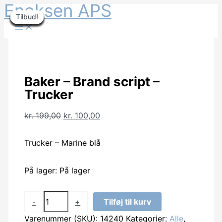
Enoksen APS
Gå
Tilbud!
Tilbud!
Tilbud!
Tilbud!
Tilbud!
Tilbud!
Tilbud!
Tilbud!
Tilbud!
Tilbud!
Tilbud!
Tilbud!
Tilbud!
til
indholdet
Baker – Brand script –
Trucker
Den
Den
kr.
199,00
kr.
100,00
oprindelige
aktuelle
pris
pris
Trucker – Marine blå
var:
er:
kr. 199,00.
kr. 100,00.
På lager:
På lager
Baker
-
+
Tilføj til kurv
-
Varenummer (SKU):
14240
Kategorier:
Alle
,