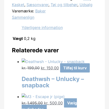
Brand
Kasket
,
Sæsonvarer
,
Tøj og tilbehør
,
Udsalg
script
Varemærke:
Baker
-
Sammenlign
Trucker
antal
Yderligere information
Vægt
0,2 kg
Relaterede varer
Den
Den
kr.
199,00
kr.
150,00
Tilføj til kurv
oprindelige
aktuelle
Deathwsh – Unlucky –
pris
pris
snapback
var:
er:
kr. 199,00.
kr. 150,00.
Den
Den
kr.
1.495,00
kr.
500,00
Vælg
oprindelige
Dette
aktuelle