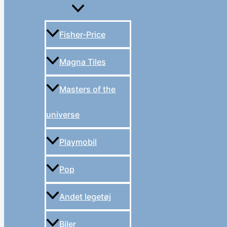
Fisher-Price
Magna Tiles
Masters of the
universe
Playmobil
Pop
Andet legetøj
Biler