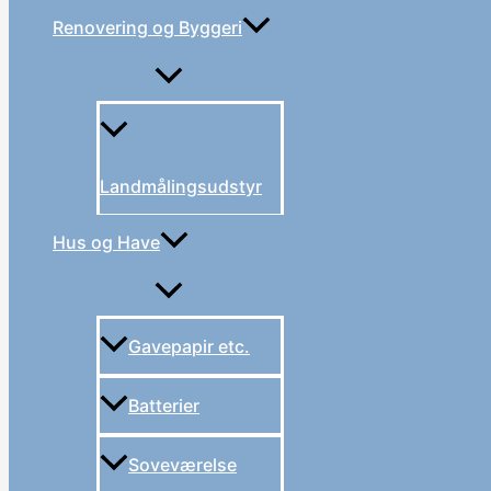
Renovering og Byggeri
Landmålingsudstyr
Hus og Have
Gavepapir etc.
Batterier
Soveværelse