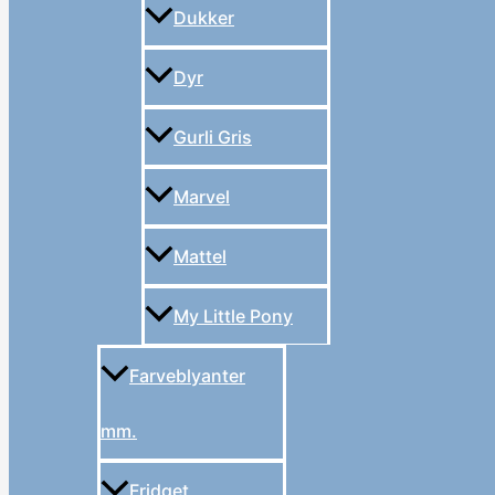
Dukker
Dyr
Gurli Gris
Marvel
Mattel
My Little Pony
Farveblyanter
mm.
Fridget