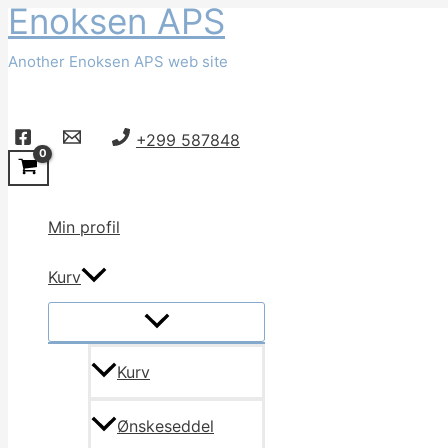
Enoksen APS
Gå
til
Another Enoksen APS web site
indholdet
Søg
+299 587848
Min profil
Kurv
Kurv
Ønskeseddel