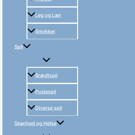
Leg og Lær
Smykker
Spil
Brædtspil
Puslespil
Diverse spil
Skønhed og Helse