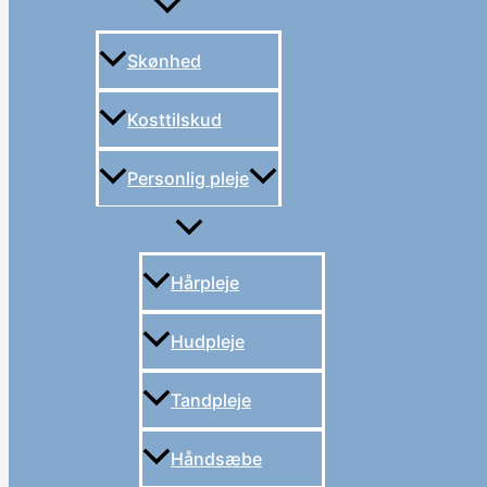
Skønhed
Kosttilskud
Personlig pleje
Hårpleje
Hudpleje
Tandpleje
Håndsæbe