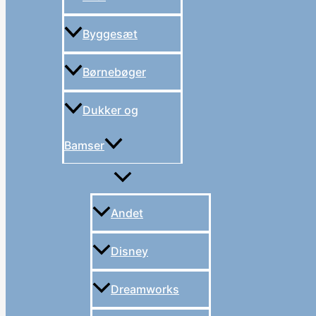
Byggesæt
Børnebøger
Dukker og
Bamser
Andet
Disney
Dreamworks