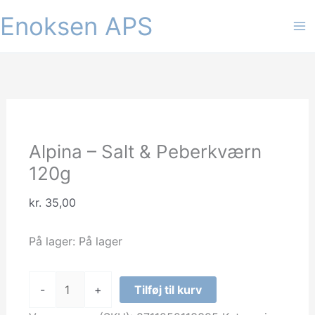
Gå
Enoksen APS
til
indholdet
Alpina – Salt & Peberkværn
120g
kr.
35,00
På lager:
På lager
Alpina
-
+
Tilføj til kurv
-