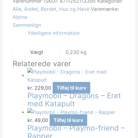
Salt
Varenummer (SKU):
8711252113395
Kategorier:
&
Alle
,
Andet
,
Bordet
,
Hus og Have
Varemærke:
Peberkværn
Alpina
120g
Sammenlign
antal
Yderligere information
Vægt
0,230 kg
Relaterede varer
kr.
229,00
Tilføj til kurv
Playmobil – Dragons – Eret
med Katapult
kr.
49,00
Tilføj til kurv
Playmobil – Playmo-friend –
Rapper