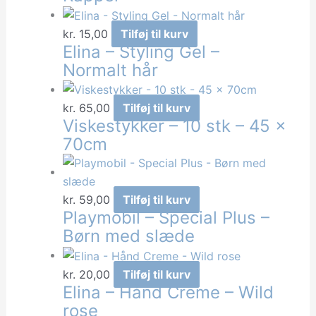
kr.
15,00
Tilføj til kurv
Elina – Styling Gel –
Normalt hår
kr.
65,00
Tilføj til kurv
Viskestykker – 10 stk – 45 x
70cm
kr.
59,00
Tilføj til kurv
Playmobil – Special Plus –
Børn med slæde
kr.
20,00
Tilføj til kurv
Elina – Hånd Creme – Wild
rose