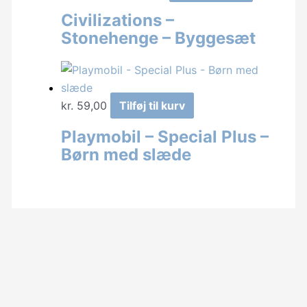
oprindelige
aktuelle
Civilizations –
pris
pris
Stonehenge – Byggesæt
var:
er:
kr. 139,00.
kr. 100,00.
kr.
59,00
Tilføj til kurv
Playmobil – Special Plus –
Børn med slæde