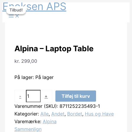
Enoksen APS
Gå
Tilbud!
Tilbud!
til
indholdet
Alpina – Laptop Table
kr.
299,00
På lager:
På lager
Alpina
-
+
Tilføj til kurv
-
Varenummer (SKU):
8711252235493-1
Laptop
Kategorier:
Alle
,
Andet
,
Bordet
,
Hus og Have
Table
Varemærke:
Alpina
antal
Sammenlign