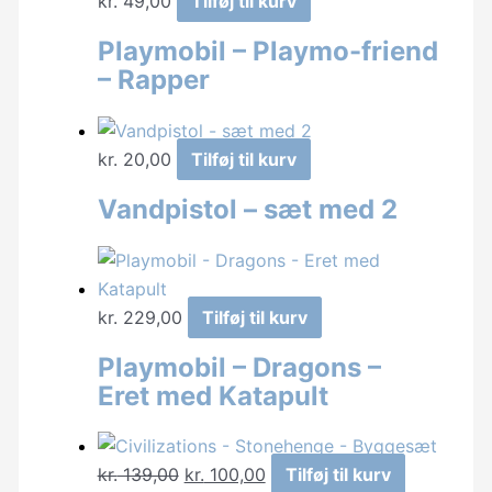
kr.
49,00
Tilføj til kurv
Playmobil – Playmo-friend
– Rapper
kr.
20,00
Tilføj til kurv
Vandpistol – sæt med 2
kr.
229,00
Tilføj til kurv
Playmobil – Dragons –
Eret med Katapult
Den
Den
kr.
139,00
kr.
100,00
Tilføj til kurv