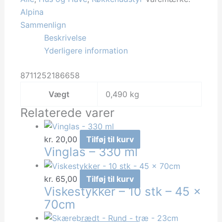
750ml
Alpina
antal
Sammenlign
Beskrivelse
Yderligere information
8711252186658
Vægt
0,490 kg
Relaterede varer
kr.
20,00
Tilføj til kurv
Vinglas – 330 ml
kr.
65,00
Tilføj til kurv
Viskestykker – 10 stk – 45 x
70cm