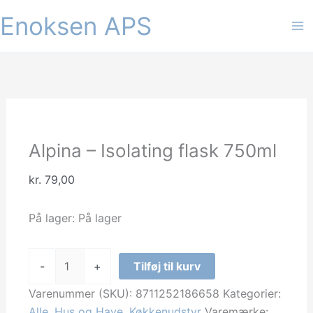
Gå
Enoksen APS
til
indholdet
Alpina – Isolating flask 750ml
kr.
79,00
På lager:
På lager
Alpina
-
+
Tilføj til kurv
-
Isolating
Varenummer (SKU):
8711252186658
Kategorier:
flask
Alle
,
Hus og Have
,
Køkkenudstyr
Varemærke: