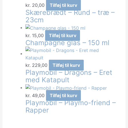
kr.
20,00
Tilføj til kurv
Skærebrædt – Rund – træ –
23cm
kr.
15,00
Tilføj til kurv
Champagne glas – 150 ml
kr.
229,00
Tilføj til kurv
Playmobil – Dragons – Eret
med Katapult
kr.
49,00
Tilføj til kurv
Playmobil – Playmo-friend –
Rapper