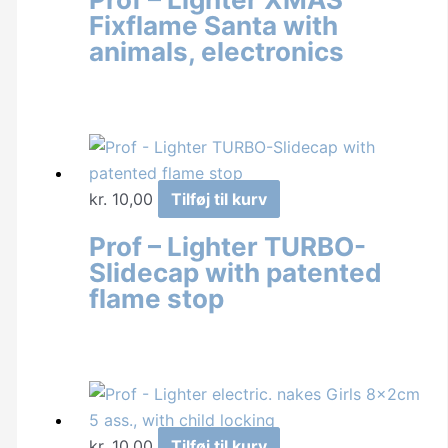
Fixflame Santa with
animals, electronics
kr.
10,00
Tilføj til kurv
Prof – Lighter TURBO-
Slidecap with patented
flame stop
kr.
10,00
Tilføj til kurv