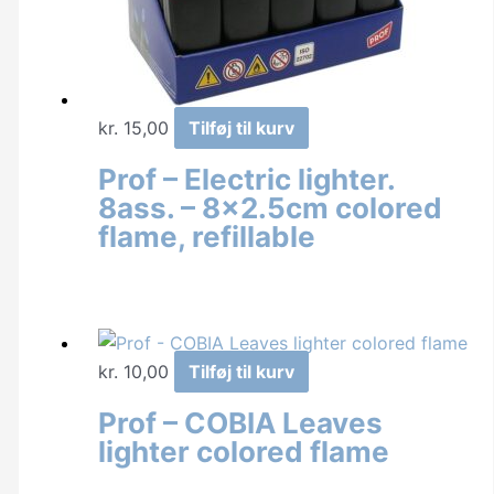
kr.
15,00
Tilføj til kurv
Prof – Electric lighter.
8ass. – 8×2.5cm colored
flame, refillable
kr.
10,00
Tilføj til kurv
Prof – COBIA Leaves
lighter colored flame