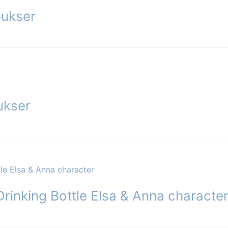
e
bukser
nter.
ghederne
es
ukser
siden
rinking Bottle Elsa & Anna characte