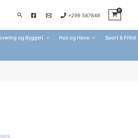
Søg
+299 587848
vering og Byggeri
Hus og Have
Sport & Fritid