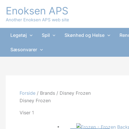
Gå
Enoksen APS
til
indholdet
Another Enoksen APS web site
Legetøj
Spil
Skønhed og Helse
Reno
Sæsonvarer
Forside
/ Brands / Disney Frozen
Disney Frozen
Sorteret
Viser 1–12 af 26 resultater
efter
seneste