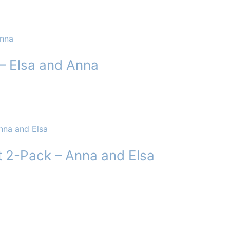
nter.
ghederne
es
– Elsa and Anna
siden
t 2-Pack – Anna and Elsa