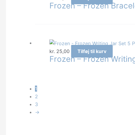
Frozen – Frozen Bracel
kr.
25,00
Tilføj til kurv
Frozen – Frozen Writin
1
2
3
→