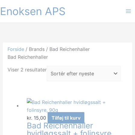
Gå
Enoksen APS
til
indholdet
Forside
/ Brands / Bad Reichenhaller
Bad Reichenhaller
Sorteret
Viser 2 resultater
efter
seneste
kr.
15,00
Tilføj til kurv
Bad Reichenhaller
hvidløgssalt + folinsyre,