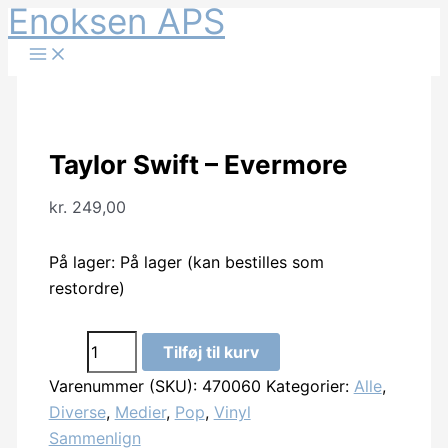
Enoksen APS
Gå
til
indholdet
Taylor Swift – Evermore
kr.
249,00
På lager:
På lager (kan bestilles som
restordre)
Taylor
Tilføj til kurv
Swift
Varenummer (SKU):
470060
Kategorier:
Alle
,
-
Diverse
,
Medier
,
Pop
,
Vinyl
Evermore
Sammenlign
antal