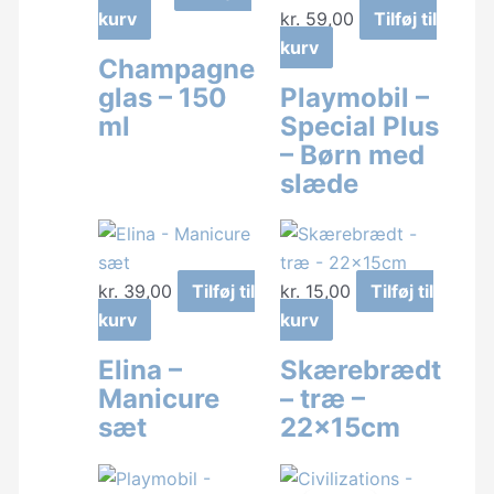
kurv
kr.
59,00
Tilføj til
kurv
Champagne
glas – 150
Playmobil –
ml
Special Plus
– Børn med
slæde
kr.
39,00
Tilføj til
kr.
15,00
Tilføj til
kurv
kurv
Elina –
Skærebrædt
Manicure
– træ –
sæt
22x15cm