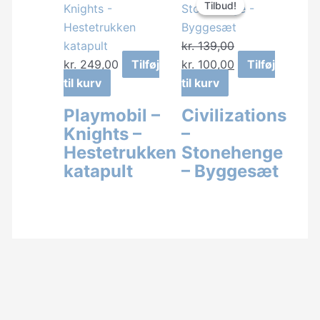
Tilbud!
Tilbud!
kr.
139,00
Den
Den
kr.
249,00
Tilføj
kr.
100,00
Tilføj
oprindelige
aktuelle
til kurv
til kurv
pris
pris
Playmobil –
Civilizations
var:
er:
Knights –
–
kr. 139,00.
kr. 100,00.
Hestetrukken
Stonehenge
katapult
– Byggesæt