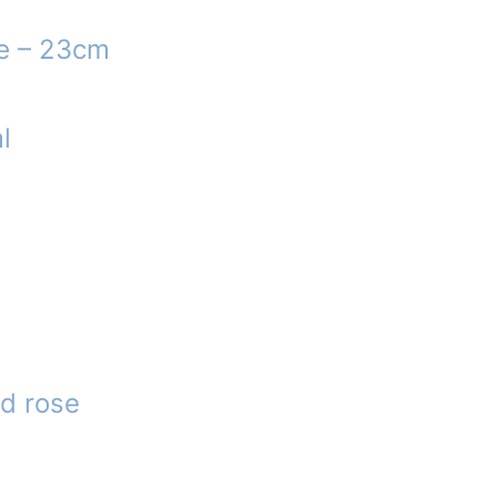
æ – 23cm
l
ld rose