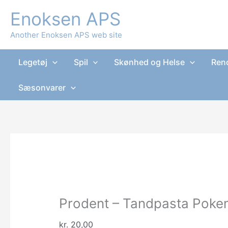
Gå
Enoksen APS
til
indholdet
Another Enoksen APS web site
Legetøj
Spil
Skønhed og Helse
Reno
Sæsonvarer
Prodent – Tandpasta Poke
kr.
20,00