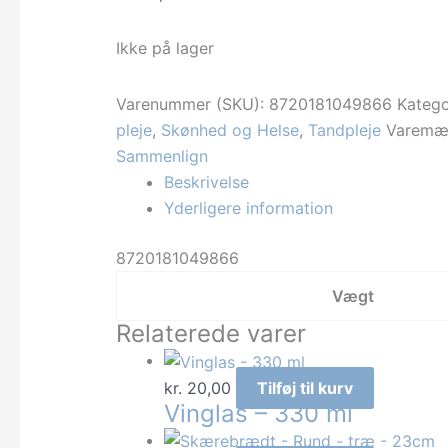
Ikke på lager
Varenummer (SKU):
8720181049866
Katego
pleje
,
Skønhed og Helse
,
Tandpleje
Varemæ
Sammenlign
Beskrivelse
Yderligere information
8720181049866
Vægt
Relaterede varer
kr.
20,00
Tilføj til kurv
Vinglas – 330 ml