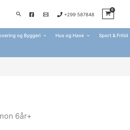
Søg
+299 587848
vering og Byggeri
Hus og Have
Sport & Fritid
mon 6år+