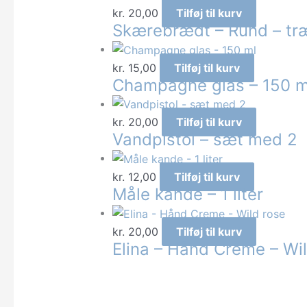
kr.
20,00
Tilføj til kurv
Skærebrædt – Rund – tr
kr.
15,00
Tilføj til kurv
Champagne glas – 150 m
kr.
20,00
Tilføj til kurv
Vandpistol – sæt med 2
kr.
12,00
Tilføj til kurv
Måle kande – 1 liter
kr.
20,00
Tilføj til kurv
Elina – Hånd Creme – Wi