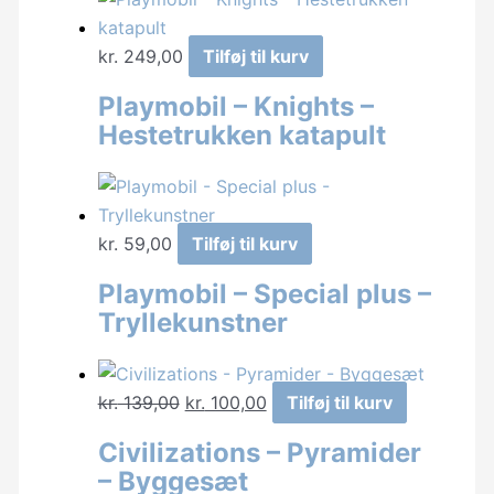
kr.
249,00
Tilføj til kurv
Playmobil – Knights –
Hestetrukken katapult
kr.
59,00
Tilføj til kurv
Playmobil – Special plus –
Tryllekunstner
Den
Den
kr.
139,00
kr.
100,00
Tilføj til kurv
oprindelige
aktuelle
Civilizations – Pyramider
pris
pris
– Byggesæt
var:
er: