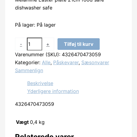
dishwasher safe
På lager:
På lager
Melamin
-
+
Tilføj til kurv
Påsketallerken
Varenummer (SKU):
4326470473059
21cm
Kategorier:
Alle
,
Påskevarer
,
Sæsonvarer
fødevare
Sammenlign
sikker
antal
Beskrivelse
Yderligere information
4326470473059
Vægt
0,4 kg
Relaterede varer