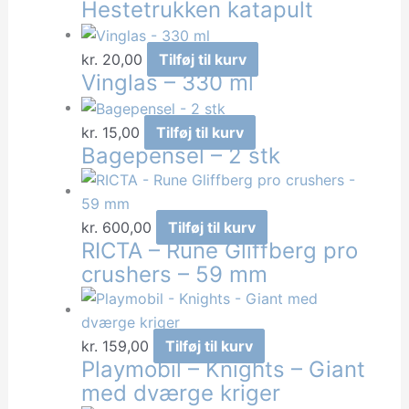
Hestetrukken katapult
kr.
20,00
Tilføj til kurv
Vinglas – 330 ml
kr.
15,00
Tilføj til kurv
Bagepensel – 2 stk
kr.
600,00
Tilføj til kurv
RICTA – Rune Gliffberg pro
crushers – 59 mm
kr.
159,00
Tilføj til kurv
Playmobil – Knights – Giant
med dværge kriger