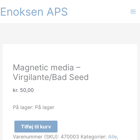
Gå
Enoksen APS
til
indholdet
Magnetic media –
Virgilante/Bad Seed
kr.
50,00
På lager:
På lager
Tilføj til kurv
Magnetic
Varenummer (SKU):
470003
Kategorier:
Alle
,