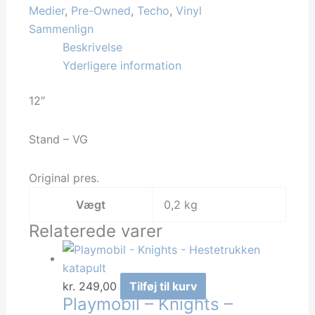
media
Medier
,
Pre-Owned
,
Techo
,
Vinyl
-
Sammenlign
Virgilante/Bad
Beskrivelse
Seed
Yderligere information
antal
12″
Stand – VG
Original pres.
Vægt
0,2 kg
Relaterede varer
kr.
249,00
Tilføj til kurv
Playmobil – Knights –