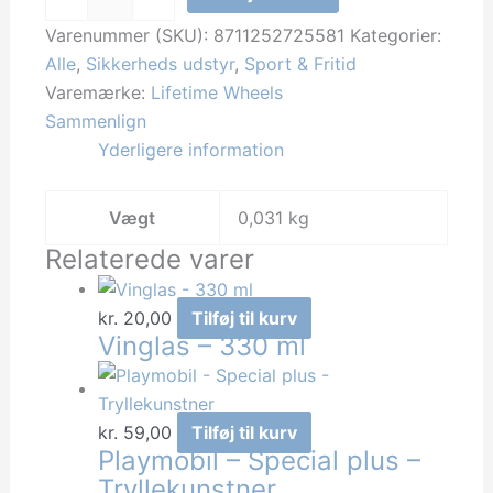
Wheels
-
Varenummer (SKU):
8711252725581
Kategorier:
Motor
Alle
,
Sikkerheds udstyr
,
Sport & Fritid
Balaclava
Varemærke:
Lifetime Wheels
-
Sammenlign
Maske
Yderligere information
til
skiløb,
Vægt
0,031 kg
motorcykelkørsel
Relaterede varer
etc.
pes
kr.
20,00
Tilføj til kurv
antal
Vinglas – 330 ml
kr.
59,00
Tilføj til kurv
Playmobil – Special plus –
Tryllekunstner