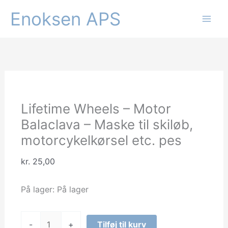
Gå
Enoksen APS
til
indholdet
Lifetime Wheels – Motor
Balaclava – Maske til skiløb,
motorcykelkørsel etc. pes
kr.
25,00
På lager:
På lager
Lifetime
-
+
Tilføj til kurv