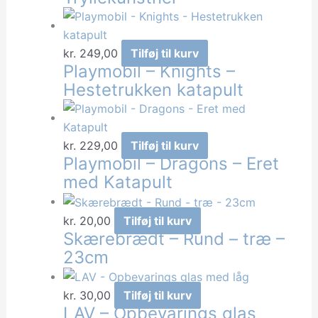
kr.
249,00
Tilføj til kurv
Playmobil – Knights –
Hestetrukken katapult
kr.
229,00
Tilføj til kurv
Playmobil – Dragons – Eret
med Katapult
kr.
20,00
Tilføj til kurv
Skærebrædt – Rund – træ –
23cm
kr.
30,00
Tilføj til kurv
LAV – Opbevarings glas