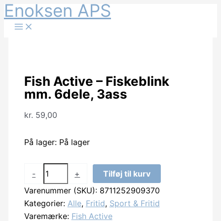
Enoksen APS
Gå
til
indholdet
Fish Active – Fiskeblink
mm. 6dele, 3ass
kr.
59,00
På lager:
På lager
Fish
-
+
Tilføj til kurv
Active
Varenummer (SKU):
8711252909370
-
Kategorier:
Alle
,
Fritid
,
Sport & Fritid
Fiskeblink
Varemærke:
Fish Active
mm.