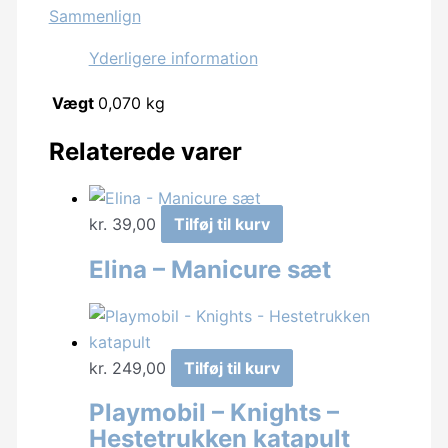
Sammenlign
6dele,
3ass
Yderligere information
antal
Vægt
0,070 kg
Relaterede varer
kr.
39,00
Tilføj til kurv
Elina – Manicure sæt
kr.
249,00
Tilføj til kurv
Playmobil – Knights –
Hestetrukken katapult