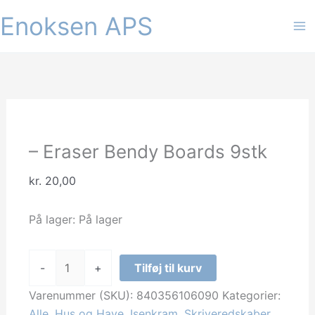
Gå
Enoksen APS
til
indholdet
– Eraser Bendy Boards 9stk
kr.
20,00
På lager:
På lager
-
-
+
Tilføj til kurv
Eraser
Bendy
Varenummer (SKU):
840356106090
Kategorier:
Boards
Alle
,
Hus og Have
,
Isenkram
,
Skriveredskaber