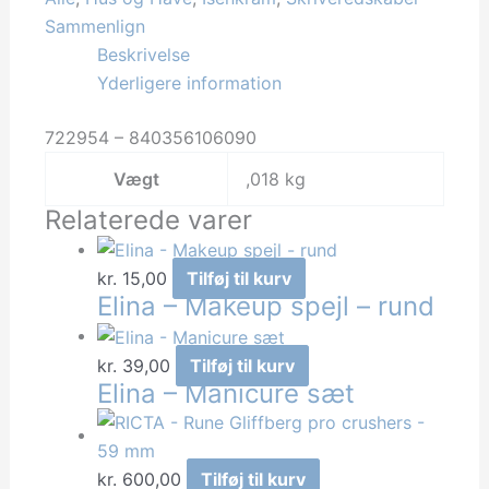
9stk
Sammenlign
antal
Beskrivelse
Yderligere information
722954 – 840356106090
Vægt
,018 kg
Relaterede varer
kr.
15,00
Tilføj til kurv
Elina – Makeup spejl – rund
kr.
39,00
Tilføj til kurv
Elina – Manicure sæt
kr.
600,00
Tilføj til kurv