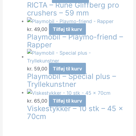
RICTA – Rune Gliffberg pro
crushers – 59 mm
kr.
49,00
Tilføj til kurv
Playmobil – Playmo-friend –
Rapper
kr.
59,00
Tilføj til kurv
Playmobil – Special plus –
Tryllekunstner
kr.
65,00
Tilføj til kurv
Viskestykker – 10 stk – 45 x
70cm