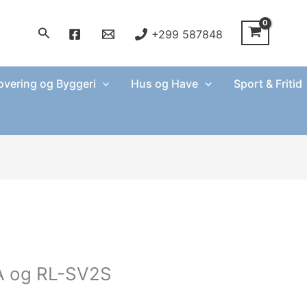
Søg
+299 587848
vering og Byggeri
Hus og Have
Sport & Fritid
5A og RL-SV2S