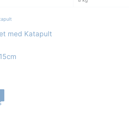
8 kg
ret med Katapult
x15cm
s