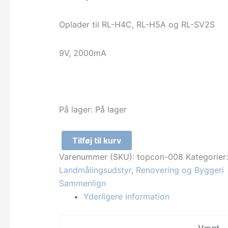
Oplader til RL-H4C, RL-H5A og RL-SV2S
9V, 2000mA
På lager:
På lager
Tilføj til kurv
Oplader
Varenummer (SKU):
topcon-008
Kategorier
til
Landmålingsudstyr
,
Renovering og Byggeri
RL-
Sammenlign
H4C,
Yderligere information
RL-
H5A