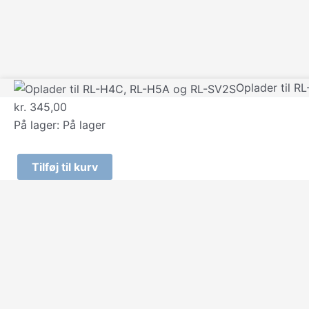
Oplader til 
kr.
345,00
På lager:
På lager
Tilføj til kurv
Oplader
til
RL-
H4C,
RL-
H5A
og
RL-