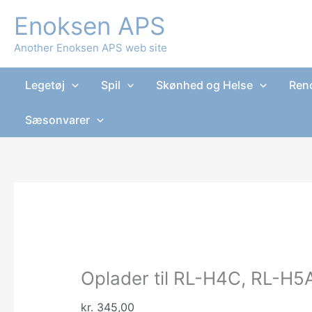
Gå
Enoksen APS
Tilbud!
Tilbud!
til
indholdet
Another Enoksen APS web site
Legetøj
Spil
Skønhed og Helse
Reno
Sæsonvarer
Oplader til RL-H4C, RL-H
kr.
345,00