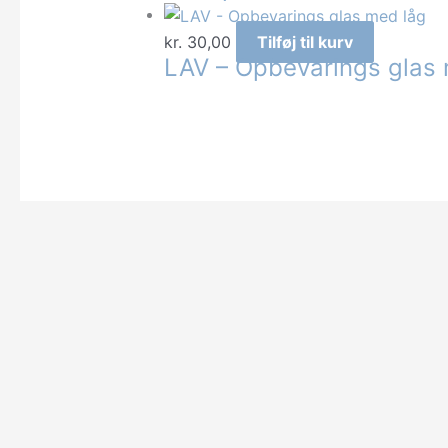
kr.
30,00
Tilføj til kurv
LAV – Opbevarings glas