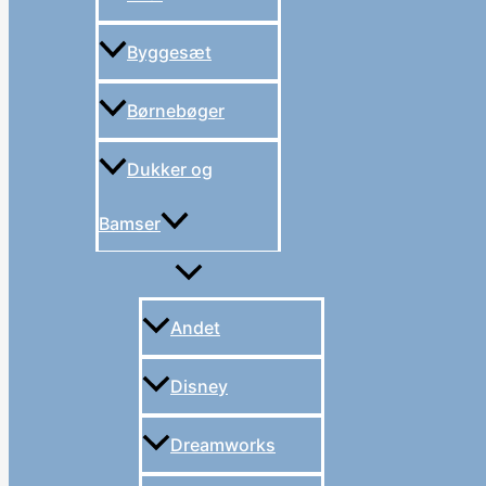
Byggesæt
Børnebøger
Dukker og
Bamser
Andet
Disney
Dreamworks