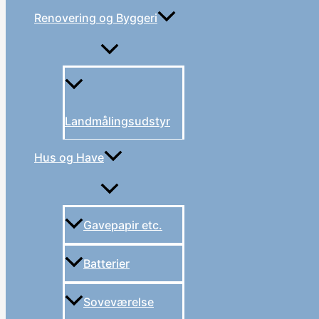
Renovering og Byggeri
Landmålingsudstyr
Hus og Have
Gavepapir etc.
Batterier
Soveværelse