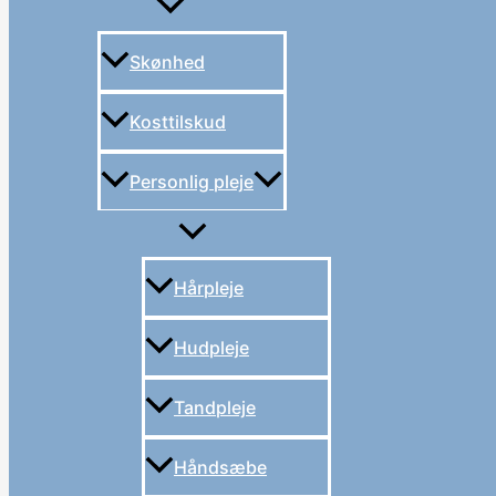
Skønhed
Kosttilskud
Personlig pleje
Hårpleje
Hudpleje
Tandpleje
Håndsæbe