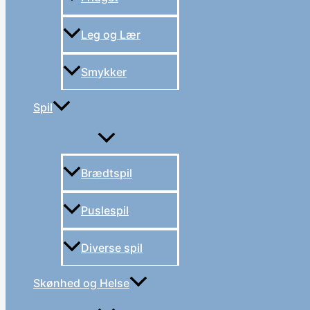
Leg og Lær
Smykker
Spil
Brædtspil
Puslespil
Diverse spil
Skønhed og Helse