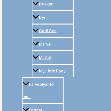
Dukker
Dyr
Gurli Gris
Marvel
Mattel
My Little Pony
Farveblyanter
mm.
Fridget