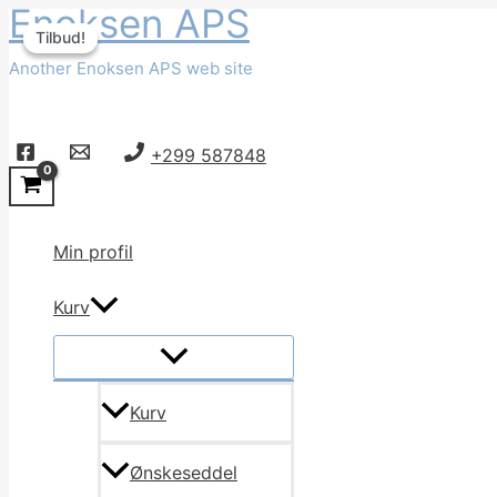
Enoksen APS
Gå
Tilbud!
Tilbud!
til
Another Enoksen APS web site
indholdet
Søg
+299 587848
Min profil
Kurv
Kurv
Ønskeseddel