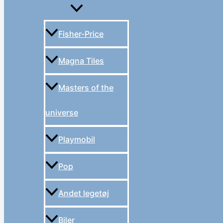
Fisher-Price
Magna Tiles
Masters of the
universe
Playmobil
Pop
Andet legetøj
Biler