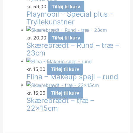
kr.
59,00
Tilføj til kurv
Playmobil – Special plus –
Tryllekunstner
kr.
20,00
Tilføj til kurv
Skærebrædt – Rund – træ –
23cm
kr.
15,00
Tilføj til kurv
Elina – Makeup spejl – rund
kr.
15,00
Tilføj til kurv
Skærebrædt – træ –
22x15cm