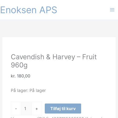
Gå
Enoksen APS
til
indholdet
Cavendish & Harvey – Fruit
960g
kr.
180,00
På lager:
På lager
Cavendish
-
+
Tilføj til kurv
&