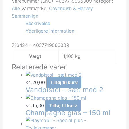
Harvey
Varenummer (SKU):
4037719066009
Kategori:
-
Alle
Varemærke:
Cavendish & Harvey
Fruit
Sammenlign
960g
Beskrivelse
antal
Yderligere information
716424 – 4037719066009
Vægt
1,100 kg
Relaterede varer
kr.
20,00
Tilføj til kurv
Vandpistol – sæt med 2
kr.
15,00
Tilføj til kurv
Champagne glas – 150 ml