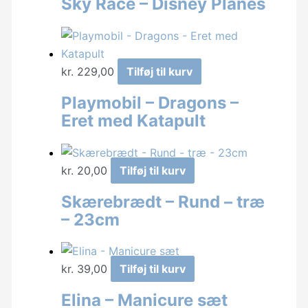
Sky Race – Disney Planes
pris
pris
var:
er:
kr. 249,00.
kr. 150,00.
kr.
229,00
Tilføj til kurv
Playmobil – Dragons –
Eret med Katapult
kr.
20,00
Tilføj til kurv
Skærebrædt – Rund – træ
– 23cm
kr.
39,00
Tilføj til kurv
Elina – Manicure sæt