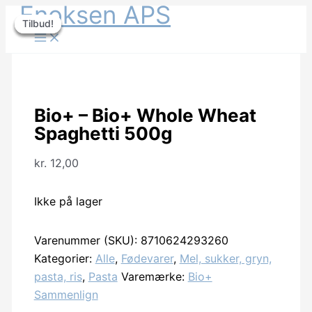
Enoksen APS
Gå
Tilbud!
Tilbud!
Tilbud!
Tilbud!
til
indholdet
Bio+ – Bio+ Whole Wheat
Spaghetti 500g
kr.
12,00
Ikke på lager
Varenummer (SKU):
8710624293260
Kategorier:
Alle
,
Fødevarer
,
Mel, sukker, gryn,
pasta, ris
,
Pasta
Varemærke:
Bio+
Sammenlign