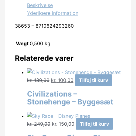
Beskrivelse
Yderligere information
38653 – 8710624293260
Vægt
0,500 kg
Relaterede varer
Den
Den
kr.
139,00
kr.
100,00
Tilføj til kurv
oprindelige
aktuelle
Civilizations –
pris
pris
Stonehenge – Byggesæt
var:
er:
kr. 139,00.
kr. 100,00.
Den
Den
kr.
249,00
kr.
150,00
Tilføj til kurv
oprindelige
aktuelle